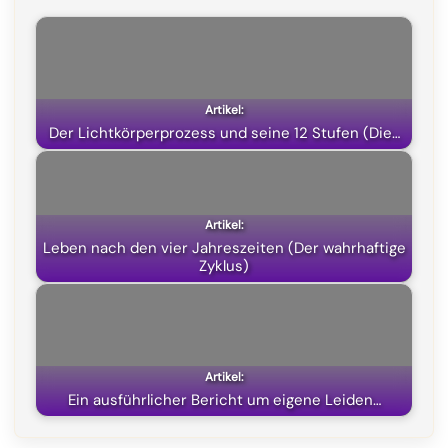
b
g
s
i
o
r
A
t
o
a
p
t
k
m
p
e
Der Lichtkörperprozess und seine 12 Stufen (Die…
r
)
Leben nach den vier Jahreszeiten (Der wahrhaftige
Zyklus)
Ein ausführlicher Bericht um eigene Leiden…