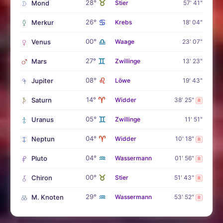
♉
28°
Mond
Stier
57' 41"
♋
26°
Merkur
Krebs
18' 04"
♎
00°
Venus
Waage
23' 07"
♊
27°
Mars
Zwillinge
13' 23"
♌
08°
Jupiter
Löwe
19' 43"
♈
14°
Saturn
Widder
38' 25"
R
♊
05°
Uranus
Zwillinge
11' 51"
♈
04°
Neptun
Widder
10' 18"
R
♒
04°
Pluto
Wassermann
01' 56"
R
♉
00°
Chiron
Stier
51' 43"
R
♒
29°
M. Knoten
Wassermann
53' 52"
R