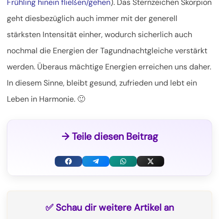
Frühling hinein fließen/gehen
). Das Sternzeichen Skorpion
geht diesbezüglich auch immer mit der generell
stärksten Intensität einher, wodurch sicherlich auch
nochmal die Energien der Tagundnachtgleiche verstärkt
werden. Überaus mächtige Energien erreichen uns daher.
In diesem Sinne, bleibt gesund, zufrieden und lebt ein
Leben in Harmonie. 🙂
→ Teile diesen Beitrag
F
T
W
X
a
e
h
(
c
l
a
T
✅ Schau dir weitere Artikel an
e
e
t
w