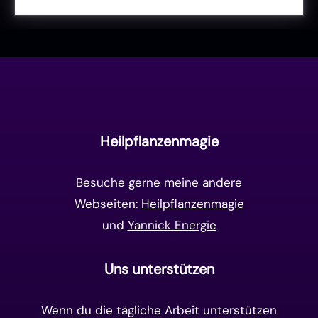
Liebe & Herzenergie
(23)
Vollmond & Neumond
(100)
Endzeit
(18)
Manifestation
(17)
Frequenzen
(9)
Unterbewusstsein
(15)
Goldenes Zeitalter
(14)
Heilpflanzenmagie
Matrix-System
(38)
Besuche gerne meine andere
Webseiten:
Heilpflanzenmagie
und
Yannick Energie
Uns unterstützen
Wenn du die tägliche Arbeit unterstützen