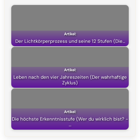
b
g
s
i
o
r
A
t
o
a
p
t
k
m
p
e
Der Lichtkörperprozess und seine 12 Stufen (Die…
r
)
Leben nach den vier Jahreszeiten (Der wahrhaftige
Zyklus)
Die höchste Erkenntnisstufe (Wer du wirklich bist? -
…