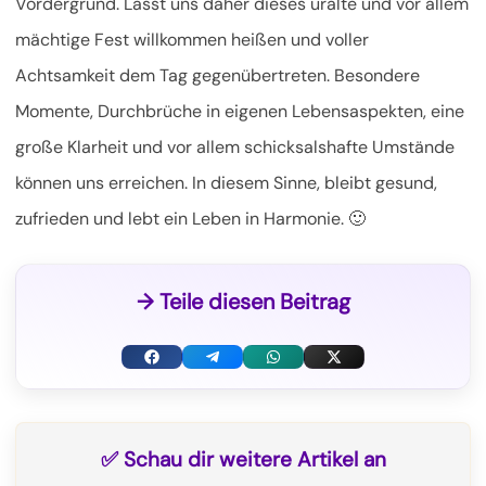
Vordergrund. Lasst uns daher dieses uralte und vor allem
mächtige Fest willkommen heißen und voller
Achtsamkeit dem Tag gegenübertreten. Besondere
Momente, Durchbrüche in eigenen Lebensaspekten, eine
große Klarheit und vor allem schicksalshafte Umstände
können uns erreichen. In diesem Sinne, bleibt gesund,
zufrieden und lebt ein Leben in Harmonie. 🙂
→ Teile diesen Beitrag
F
T
W
X
a
e
h
(
c
l
a
T
✅ Schau dir weitere Artikel an
e
e
t
w