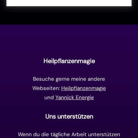
Liebe & Herzenergie
(23)
Vollmond & Neumond
(100)
Endzeit
(18)
Manifestation
(17)
Frequenzen
(9)
Unterbewusstsein
(15)
Goldenes Zeitalter
(14)
Heilpflanzenmagie
Matrix-System
(38)
Besuche gerne meine andere
Webseiten:
Heilpflanzenmagie
und
Yannick Energie
Uns unterstützen
Wenn du die tägliche Arbeit unterstützen