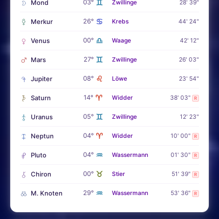
♊
03°
Mond
Zwillinge
28' 39"
♋
26°
Merkur
Krebs
44' 24"
♎
00°
Venus
Waage
42' 12"
♊
27°
Mars
Zwillinge
26' 03"
♌
08°
Jupiter
Löwe
23' 54"
♈
14°
Saturn
Widder
38' 03"
R
♊
05°
Uranus
Zwillinge
12' 23"
♈
04°
Neptun
Widder
10' 00"
R
♒
04°
Pluto
Wassermann
01' 30"
R
♉
00°
Chiron
Stier
51' 39"
R
♒
29°
M. Knoten
Wassermann
53' 36"
R