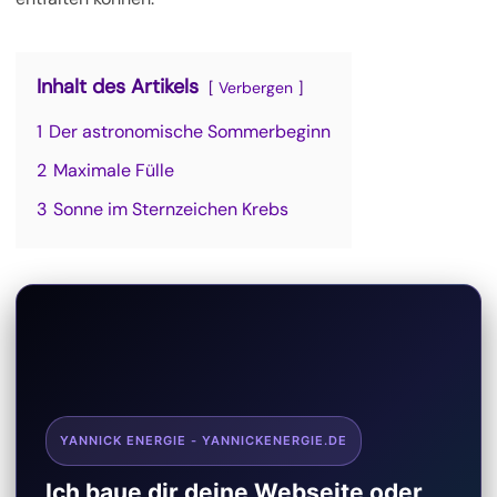
Inhalt des Artikels
Verbergen
1
Der astronomische Sommerbeginn
2
Maximale Fülle
3
Sonne im Sternzeichen Krebs
YANNICK ENERGIE - YANNICKENERGIE.DE
Ich baue dir deine Webseite oder