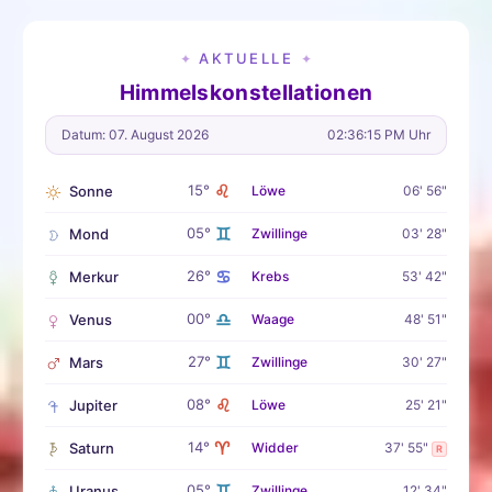
AKTUELLE
✦
✦
Himmelskonstellationen
Datum: 07. August 2026
02:36:16 PM Uhr
♌
15°
Sonne
Löwe
06' 56"
♊
05°
Mond
Zwillinge
03' 28"
♋
26°
Merkur
Krebs
53' 42"
♎
00°
Venus
Waage
48' 51"
♊
27°
Mars
Zwillinge
30' 27"
♌
08°
Jupiter
Löwe
25' 21"
♈
14°
Saturn
Widder
37' 55"
R
♊
05°
Uranus
Zwillinge
12' 34"