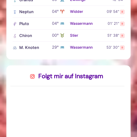
♈
04°
Neptun
Widder
09' 54"
R
♒
04°
Pluto
Wassermann
01' 21"
R
♉
00°
Chiron
Stier
51' 38"
R
♒
29°
M. Knoten
Wassermann
53' 30"
R
Folgt mir auf Instagram