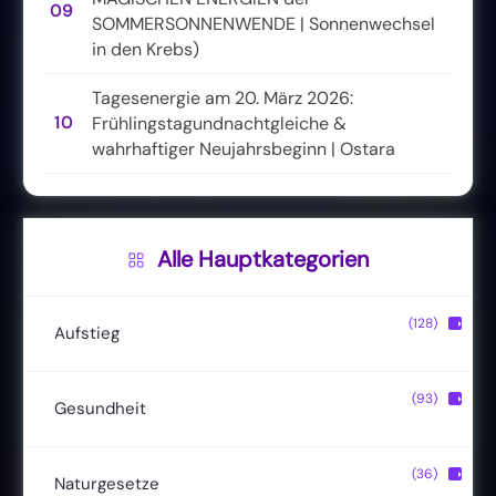
09
SOMMERSONNENWENDE | Sonnenwechsel
in den Krebs)
Tagesenergie am 20. März 2026:
10
Frühlingstagundnachtgleiche &
wahrhaftiger Neujahrsbeginn | Ostara
Alle Hauptkategorien
(128)
▶
Aufstieg
Christusbewusstsein
(20)
(93)
▶
Gesundheit
Lichtkörper
(11)
Entgiftung
(13)
(36)
▶
Naturgesetze