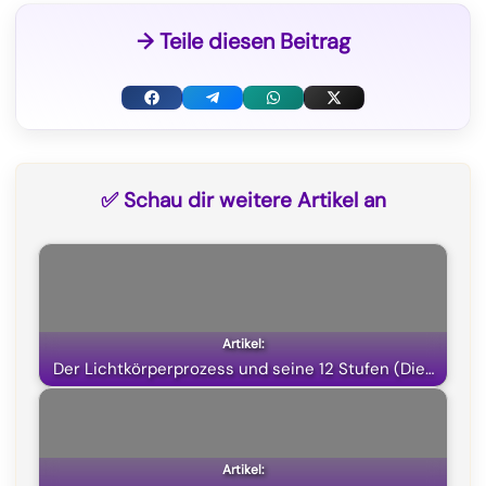
→ Teile diesen Beitrag
F
T
W
X
a
e
h
(
c
l
a
T
✅ Schau dir weitere Artikel an
e
e
t
w
b
g
s
i
o
r
A
t
o
a
p
t
k
m
p
e
Der Lichtkörperprozess und seine 12 Stufen (Die…
r
)