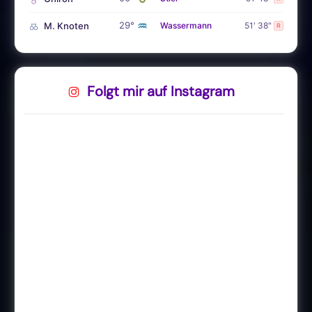
♒
29°
M. Knoten
Wassermann
51' 38"
R
Folgt mir auf Instagram