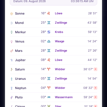
Datum: 09. August 2026
03:36:17 AM Uhr
♌
16°
Sonne
Löwe
28' 51"
♊
25°
Mond
Zwillinge
43' 58"
♋
28°
Merkur
Krebs
59' 13"
♎
02°
Venus
Waage
14' 24"
♊
28°
Mars
Zwillinge
27' 26"
♌
08°
Jupiter
Löwe
44' 12"
♈
14°
Saturn
Widder
36' 07"
R
♊
05°
Uranus
Zwillinge
14' 54"
♈
04°
Neptun
Widder
08' 32"
R
♒
03°
Pluto
Wassermann
59' 24"
R
♉
00°
Chiron
Stier
51' 18"
R