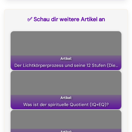
a
e
h
(
c
l
a
T
✅ Schau dir weitere Artikel an
e
e
t
w
b
g
s
i
o
r
A
t
o
a
p
t
k
m
p
e
Der Lichtkörperprozess und seine 12 Stufen (Die…
r
)
Was ist der spirituelle Quotient (IQ+EQ)?