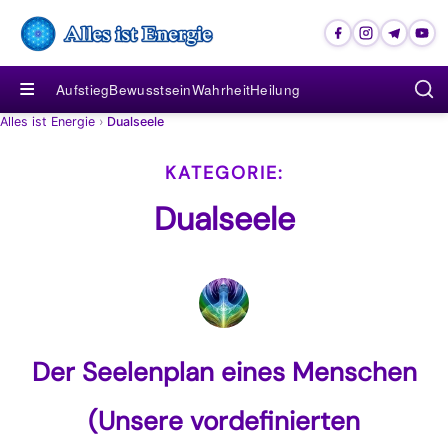
≡
Aufstieg
Bewusstsein
Wahrheit
Heilung
Alles ist Energie
›
Dualseele
Dualseele
Der Seelenplan eines Menschen
(Unsere vordefinierten