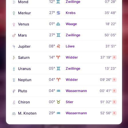
♊
12°
Mond
Zwillinge
07' 28"
♋
27°
Merkur
Krebs
35' 48"
♎
01°
Venus
Waage
18' 22"
♊
27°
Mars
Zwillinge
50' 05"
♌
08°
Jupiter
Löwe
31' 51"
♈
14°
Saturn
Widder
37' 19"
R
♊
05°
Uranus
Zwillinge
13' 23"
♈
04°
Neptun
Widder
09' 26"
R
♒
04°
Pluto
Wassermann
00' 41"
R
♉
00°
Chiron
Stier
51' 32"
R
♒
29°
M. Knoten
Wassermann
52' 56"
R