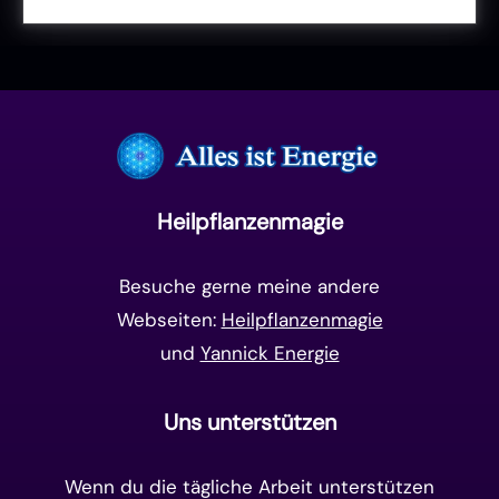
Liebe & Herzenergie
(23)
Vollmond & Neumond
(100)
Endzeit
(18)
Manifestation
(17)
Frequenzen
(9)
Unterbewusstsein
(15)
Goldenes Zeitalter
(14)
Heilpflanzenmagie
Matrix-System
(38)
Besuche gerne meine andere
Webseiten:
Heilpflanzenmagie
und
Yannick Energie
Uns unterstützen
Wenn du die tägliche Arbeit unterstützen