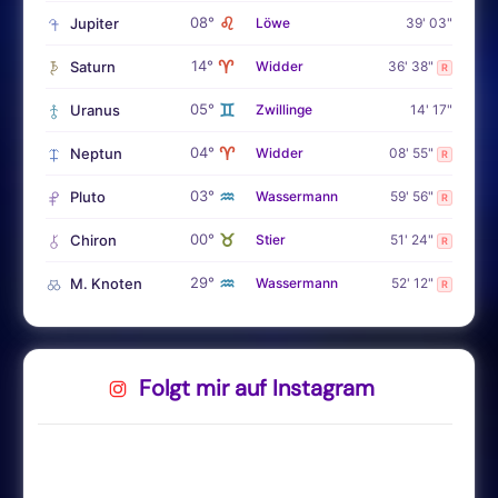
♌
08°
Jupiter
Löwe
39' 03"
♈
14°
Saturn
Widder
36' 38"
R
♊
05°
Uranus
Zwillinge
14' 17"
♈
04°
Neptun
Widder
08' 55"
R
♒
03°
Pluto
Wassermann
59' 56"
R
♉
00°
Chiron
Stier
51' 24"
R
♒
29°
M. Knoten
Wassermann
52' 12"
R
Folgt mir auf Instagram