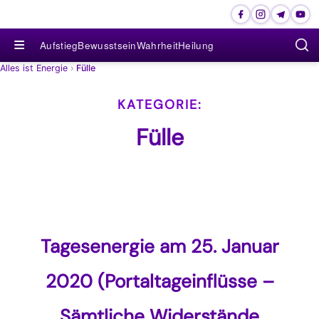
≡
Aufstieg
Bewusstsein
Wahrheit
Heilung
Alles ist Energie
›
Fülle
Fülle
Tagesenergie am 25. Januar
2020 (Portaltageinflüsse –
Sämtliche Widerstände