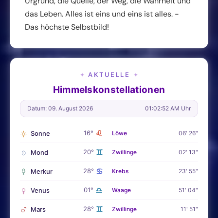
Urgrund, die Quelle, der Weg, die Wahrheit und
das Leben. Alles ist eins und eins ist alles. -
Das höchste Selbstbild!
AKTUELLE
✦
✦
Himmelskonstellationen
Datum: 09. August 2026
01:02:53 AM Uhr
♌
16°
Sonne
Löwe
06' 26"
♊
20°
Mond
Zwillinge
02' 13"
♋
28°
Merkur
Krebs
23' 55"
♎
01°
Venus
Waage
51' 04"
♊
28°
Mars
Zwillinge
11' 51"