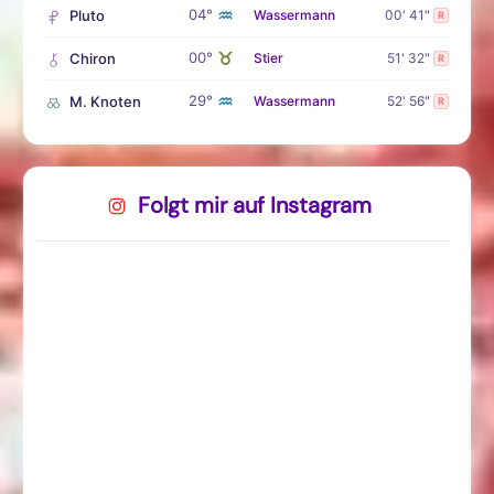
♒
04°
Pluto
Wassermann
00' 41"
R
♉
00°
Chiron
Stier
51' 32"
R
♒
29°
M. Knoten
Wassermann
52' 56"
R
Folgt mir auf Instagram