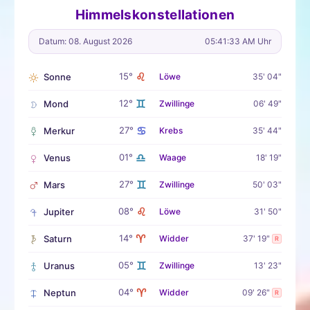
Himmelskonstellationen
Datum: 08. August 2026
05:41:34 AM Uhr
♌
15°
Sonne
Löwe
35' 04"
♊
12°
Mond
Zwillinge
06' 49"
♋
27°
Merkur
Krebs
35' 44"
♎
01°
Venus
Waage
18' 19"
♊
27°
Mars
Zwillinge
50' 03"
♌
08°
Jupiter
Löwe
31' 50"
♈
14°
Saturn
Widder
37' 19"
R
♊
05°
Uranus
Zwillinge
13' 23"
♈
04°
Neptun
Widder
09' 26"
R