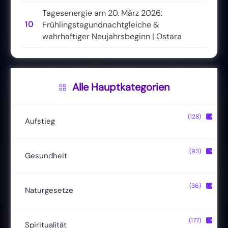
Tagesenergie am 20. März 2026:
10
Frühlingstagundnachtgleiche &
wahrhaftiger Neujahrsbeginn | Ostara
Alle Hauptkategorien
(128)
▶
Aufstieg
Christusbewusstsein
(20)
(93)
▶
Gesundheit
Lichtkörper
(11)
Entgiftung
(13)
(36)
▶
Naturgesetze
Magische Fähigkeiten
(22)
Ernährung
(24)
Hermetik
(15)
(177)
▶
Spiritualität