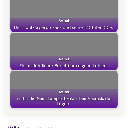
o
r
A
t
o
a
p
t
k
m
p
e
Der Lichtkörperprozess und seine 12 Stufen (Die…
r
)
Ein ausführlicher Bericht um eigene Leiden…
+++Ist die Nasa komplett Fake? Das Ausmaß der
Lügen…