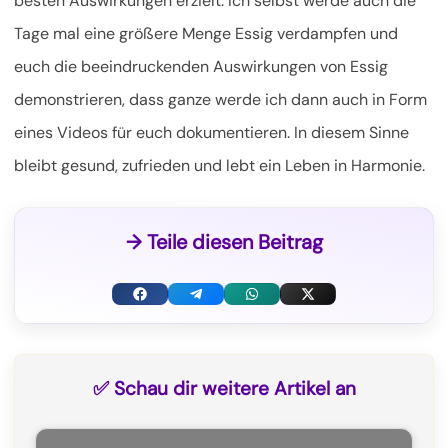
besten Auswirkungen erzielt. Ich selbst werde auch die
Tage mal eine größere Menge Essig verdampfen und
euch die beeindruckenden Auswirkungen von Essig
demonstrieren, dass ganze werde ich dann auch in Form
eines Videos für euch dokumentieren. In diesem Sinne
bleibt gesund, zufrieden und lebt ein Leben in Harmonie.
→ Teile diesen Beitrag
F
T
W
X
a
e
h
(
c
l
a
T
✅ Schau dir weitere Artikel an
e
e
t
w
b
g
s
i