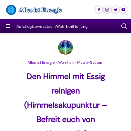
≡
Aufstieg
Bewusstsein
Wahrheit
Heilung
Alles ist Energie
›
Wahrheit
›
Matrix-System
Den Himmel mit Essig
reinigen
(Himmelsakupunktur –
Befreit euch von