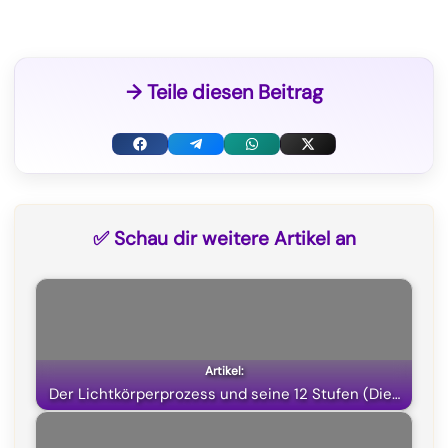
→ Teile diesen Beitrag
F
T
W
X
a
e
h
(
c
l
a
T
✅ Schau dir weitere Artikel an
e
e
t
w
b
g
s
i
o
r
A
t
o
a
p
t
k
m
p
e
Der Lichtkörperprozess und seine 12 Stufen (Die…
r