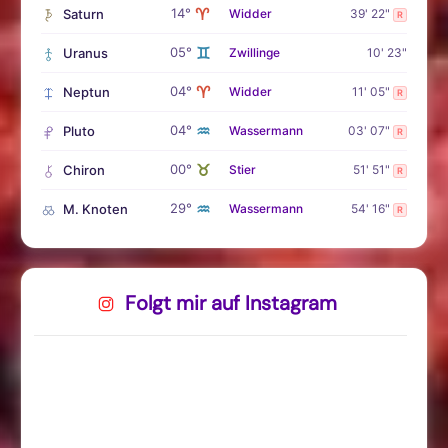
♈
14°
Saturn
Widder
39' 22"
R
♊
05°
Uranus
Zwillinge
10' 23"
♈
04°
Neptun
Widder
11' 05"
R
♒
04°
Pluto
Wassermann
03' 07"
R
♉
00°
Chiron
Stier
51' 51"
R
♒
29°
M. Knoten
Wassermann
54' 16"
R
Folgt mir auf Instagram