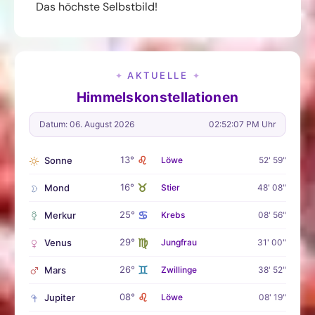
Das höchste Selbstbild!
AKTUELLE
✦
✦
Himmelskonstellationen
Datum: 06. August 2026
02:52:08 PM Uhr
♌
13°
Sonne
Löwe
52' 59"
♉
16°
Mond
Stier
48' 08"
♋
25°
Merkur
Krebs
08' 56"
♍
29°
Venus
Jungfrau
31' 00"
♊
26°
Mars
Zwillinge
38' 52"
♌
08°
Jupiter
Löwe
08' 19"