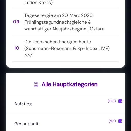
in den Krebs)
Tagesenergie am 20. März 2026:
09
Frühlingstagundnachtgleiche &
wahrhaftiger Neujahrsbeginn | Ostara
Die kosmischen Energien heute
10
(Schumann-Resonanz & Kp-Index LIVE)
⚡⚡⚡
Alle Hauptkategorien
(128)
▶
Aufstieg
Christusbewusstsein
(20)
(93)
▶
Gesundheit