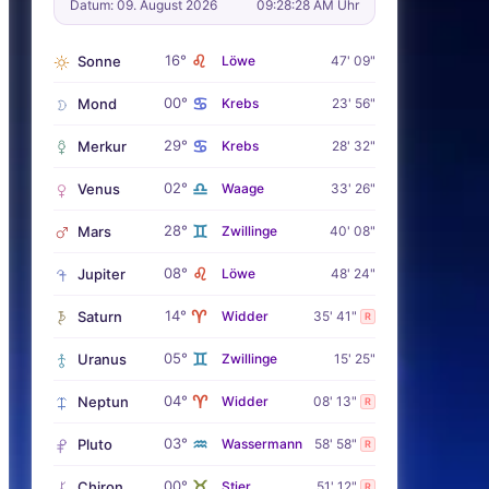
Datum: 09. August 2026
09:28:29 AM Uhr
♌
16°
Sonne
Löwe
47' 09"
♋
00°
Mond
Krebs
23' 56"
♋
29°
Merkur
Krebs
28' 32"
♎
02°
Venus
Waage
33' 26"
♊
28°
Mars
Zwillinge
40' 08"
♌
08°
Jupiter
Löwe
48' 24"
♈
14°
Saturn
Widder
35' 41"
R
♊
05°
Uranus
Zwillinge
15' 25"
♈
04°
Neptun
Widder
08' 13"
R
♒
03°
Pluto
Wassermann
58' 58"
R
♉
00°
Chiron
Stier
51' 12"
R