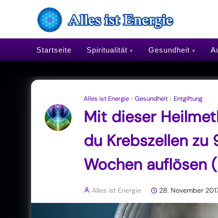
Startseite
Spiritualität
Gesundheit
Au
Alles ist Energie
›
Gesundheit
›
Entgiftung
Mit dieser Heilme
du Krebszellen zu 
Wochen auflösen (E
Alles ist Energie
28. November 201