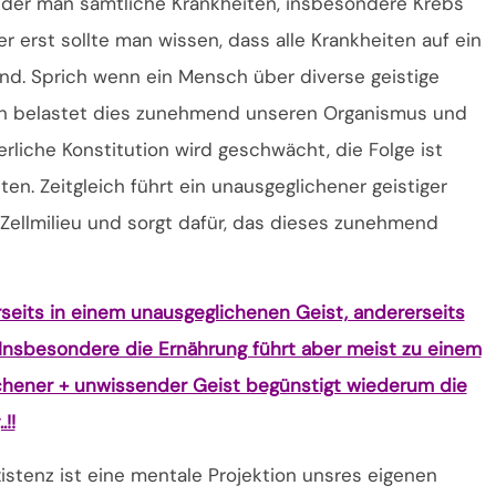
der man sämtliche Krankheiten, insbesondere Krebs
ler erst sollte man wissen, dass alle Krankheiten auf ein
ind. Sprich wenn ein Mensch über diverse geistige
nn belastet dies zunehmend unseren Organismus und
iche Konstitution wird geschwächt, die Folge ist
en. Zeitgleich führt ein unausgeglichener geistiger
Zellmilieu und sorgt dafür, das dieses zunehmend
erseits in einem unausgeglichenen Geist, andererseits
 Insbesondere die Ernährung führt aber meist zu einem
chener + unwissender Geist begünstigt wiederum die
!!
istenz ist eine mentale Projektion unsres eigenen