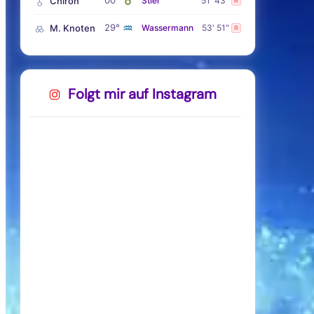
♉
Chiron
Stier
51' 43"
R
♒
29°
M. Knoten
Wassermann
53' 51"
R
Folgt mir auf Instagram