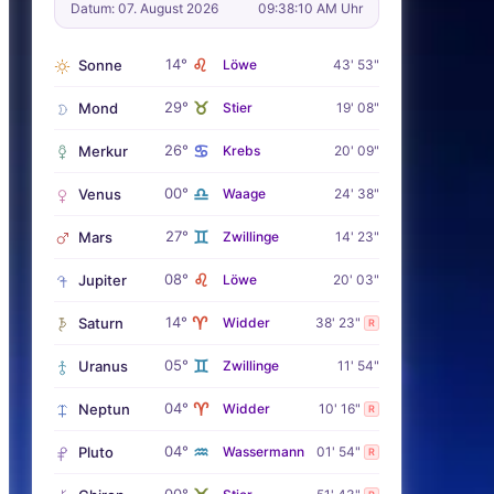
Datum: 07. August 2026
09:38:12 AM Uhr
♌
14°
Sonne
Löwe
43' 53"
♉
29°
Mond
Stier
19' 08"
♋
26°
Merkur
Krebs
20' 09"
♎
00°
Venus
Waage
24' 38"
♊
27°
Mars
Zwillinge
14' 23"
♌
08°
Jupiter
Löwe
20' 03"
♈
14°
Saturn
Widder
38' 23"
R
♊
05°
Uranus
Zwillinge
11' 54"
♈
04°
Neptun
Widder
10' 16"
R
♒
04°
Pluto
Wassermann
01' 54"
R
00°