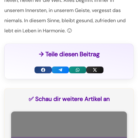
heilen, heilen wir die Welt. Alles beginnt immer in
unserem Innersten, in unserem Geiste, vergesst das
niemals. In diesem Sinne, bleibt gesund, zufrieden und
lebt ein Leben in Harmonie. 🙂
→ Teile diesen Beitrag
F
T
W
X
a
e
h
(
c
l
a
T
✅ Schau dir weitere Artikel an
e
e
t
w
b
g
s
i
o
r
A
t
o
a
p
t