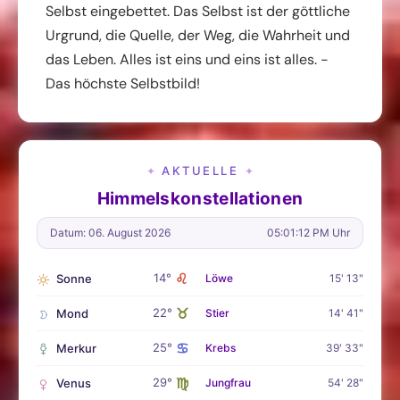
Selbst eingebettet. Das Selbst ist der göttliche
Urgrund, die Quelle, der Weg, die Wahrheit und
das Leben. Alles ist eins und eins ist alles. -
Das höchste Selbstbild!
AKTUELLE
✦
✦
Himmelskonstellationen
Datum: 06. August 2026
05:01:14 PM Uhr
♌
14°
Sonne
Löwe
15' 13"
♉
22°
Mond
Stier
14' 41"
♋
25°
Merkur
Krebs
39' 33"
♍
29°
Venus
Jungfrau
54' 28"