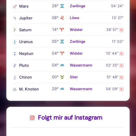
♊
26°
Mars
Zwillinge
54' 24"
♌
08°
Jupiter
Löwe
13' 27"
♈
14°
Saturn
Widder
38' 57"
R
♊
05°
Uranus
Zwillinge
11' 03"
♈
04°
Neptun
Widder
10' 44"
R
♒
04°
Pluto
Wassermann
02' 35"
R
♉
00°
Chiron
Stier
51' 48"
R
♒
29°
M. Knoten
Wassermann
54' 09"
R
Folgt mir auf Instagram