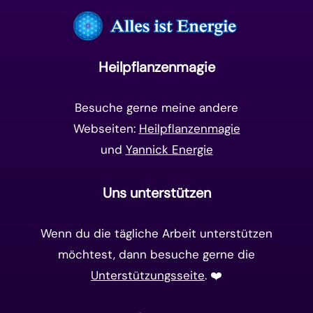
Frequenzen
(9)
Unterbewusstsein
(15)
Goldenes Zeitalter
(14)
Heilpflanzenmagie
Matrix-System
(38)
Besuche gerne meine andere
Webseiten:
Heilpflanzenmagie
und
Yannick Energie
Uns unterstützen
Wenn du die tägliche Arbeit unterstützen
möchtest, dann besuche gerne die
Unterstützungsseite
. ❤️️