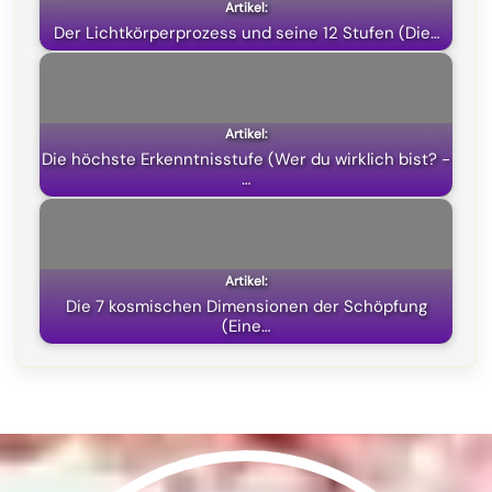
k
m
p
e
Der Lichtkörperprozess und seine 12 Stufen (Die…
r
)
Die höchste Erkenntnisstufe (Wer du wirklich bist? -
…
Die 7 kosmischen Dimensionen der Schöpfung
(Eine…