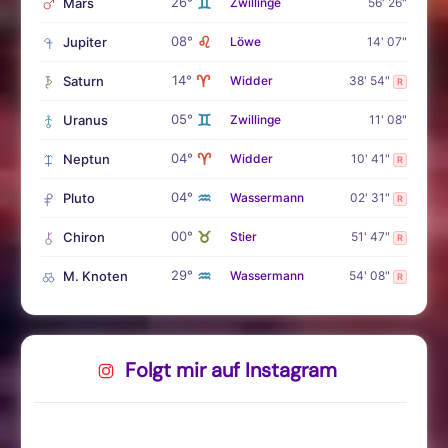
♊
26°
Mars
Zwillinge
56' 26"
♌
08°
Jupiter
Löwe
14' 07"
♈
14°
Saturn
Widder
38' 54"
R
♊
05°
Uranus
Zwillinge
11' 08"
♈
04°
Neptun
Widder
10' 41"
R
♒
04°
Pluto
Wassermann
02' 31"
R
♉
00°
Chiron
Stier
51' 47"
R
♒
29°
M. Knoten
Wassermann
54' 08"
R
Folgt mir auf Instagram