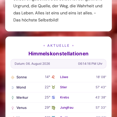
Urgrund, die Quelle, der Weg, die Wahrheit und
das Leben. Alles ist eins und eins ist alles. -
Das höchste Selbstbild!
AKTUELLE
✦
✦
Himmelskonstellationen
Datum: 06. August 2026
06:14:17 PM Uhr
♌
14°
Sonne
Löwe
18' 08"
♉
22°
Mond
Stier
57' 43"
♋
25°
Merkur
Krebs
43' 38"
♍
29°
Venus
Jungfrau
57' 33"