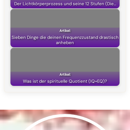
k
m
p
e
Der Lichtkörperprozess und seine 12 Stufen (Die…
r
)
Sieben Dinge die deinen Frequenzzustand drastisch
anheben
Was ist der spirituelle Quotient (IQ+EQ)?