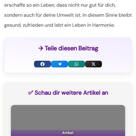
erschaffe so ein Leben, dass nicht nur gut für dich,
sondern auch für deine Umwelt ist. In diesem Sinne bleibt
gesund, zufrieden und lebt ein Leben in Harmonie.
→ Teile diesen Beitrag
F
T
W
X
a
e
h
(
c
l
a
T
✅ Schau dir weitere Artikel an
e
e
t
w
b
g
s
i
o
r
A
t
o
a
p
t