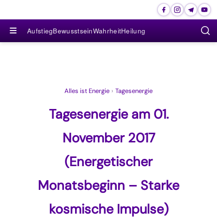
≡
Aufstieg
Bewusstsein
Wahrheit
Heilung
Alles ist Energie
›
Tagesenergie
Tagesenergie am 01.
November 2017
(Energetischer
Monatsbeginn – Starke
kosmische Impulse)