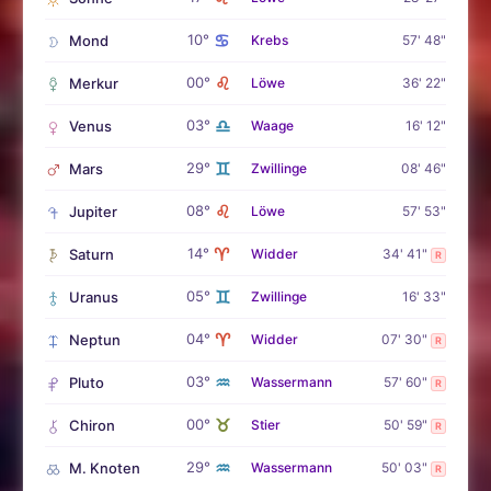
♋
10°
Mond
Krebs
57' 48"
♌
00°
Merkur
Löwe
36' 22"
♎
03°
Venus
Waage
16' 12"
♊
29°
Mars
Zwillinge
08' 46"
♌
08°
Jupiter
Löwe
57' 53"
♈
14°
Saturn
Widder
34' 41"
R
♊
05°
Uranus
Zwillinge
16' 33"
♈
04°
Neptun
Widder
07' 30"
R
♒
03°
Pluto
Wassermann
57' 60"
R
♉
00°
Chiron
Stier
50' 59"
R
♒
29°
M. Knoten
Wassermann
50' 03"
R