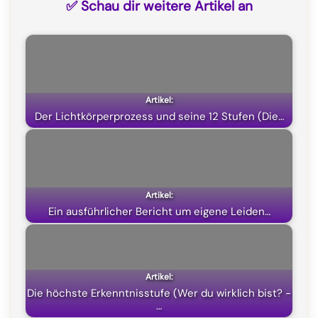
✅ Schau dir weitere Artikel an
e
e
t
w
b
g
s
i
o
r
A
t
o
a
p
t
k
m
p
e
Der Lichtkörperprozess und seine 12 Stufen (Die…
r
)
Ein ausführlicher Bericht um eigene Leiden…
Die höchste Erkenntnisstufe (Wer du wirklich bist? -
…