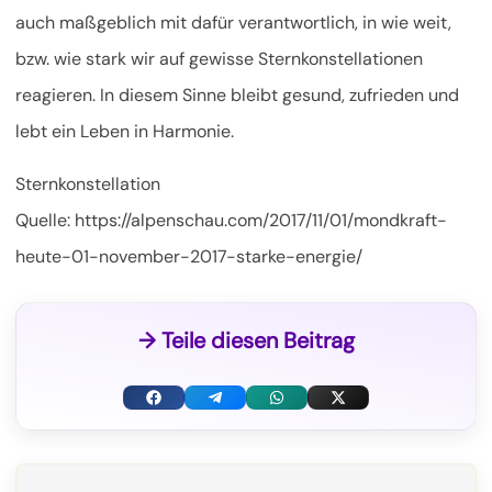
auch maßgeblich mit dafür verantwortlich, in wie weit,
bzw. wie stark wir auf gewisse Sternkonstellationen
reagieren. In diesem Sinne bleibt gesund, zufrieden und
lebt ein Leben in Harmonie.
Sternkonstellation
Quelle: https://alpenschau.com/2017/11/01/mondkraft-
heute-01-november-2017-starke-energie/
→ Teile diesen Beitrag
F
T
W
X
a
e
h
(
c
l
a
T