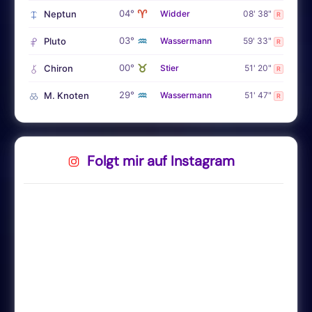
♈
04°
Neptun
Widder
08' 38"
R
♒
03°
Pluto
Wassermann
59' 33"
R
♉
00°
Chiron
Stier
51' 20"
R
♒
29°
M. Knoten
Wassermann
51' 47"
R
Folgt mir auf Instagram