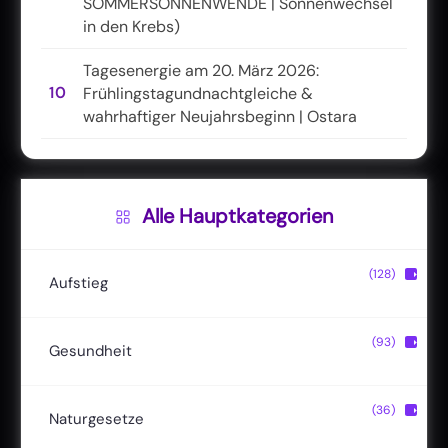
SOMMERSONNENWENDE | Sonnenwechsel
in den Krebs)
Tagesenergie am 20. März 2026:
10
Frühlingstagundnachtgleiche &
wahrhaftiger Neujahrsbeginn | Ostara
Alle Hauptkategorien
(128)
▶
Aufstieg
Christusbewusstsein
(20)
(93)
▶
Gesundheit
Lichtkörper
(11)
Entgiftung
(13)
(36)
▶
Naturgesetze