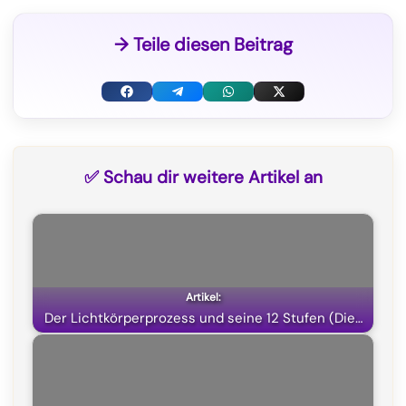
→ Teile diesen Beitrag
F
T
W
X
a
e
h
(
c
l
a
T
✅ Schau dir weitere Artikel an
e
e
t
w
b
g
s
i
o
r
A
t
o
a
p
t
k
m
p
e
Der Lichtkörperprozess und seine 12 Stufen (Die…
r
)