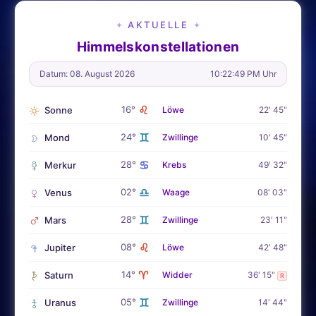
AKTUELLE
✦
✦
Himmelskonstellationen
Datum: 08. August 2026
10:22:51 PM Uhr
♌
16°
Sonne
Löwe
22' 45"
♊
24°
Mond
Zwillinge
10' 45"
♋
28°
Merkur
Krebs
49' 32"
♎
02°
Venus
Waage
08' 03"
♊
28°
Mars
Zwillinge
23' 11"
♌
08°
Jupiter
Löwe
42' 48"
♈
14°
Saturn
Widder
36' 15"
R
♊
05°
Uranus
Zwillinge
14' 44"