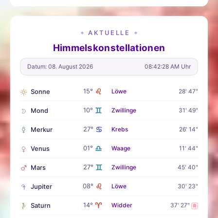
AKTUELLE
✦
✦
Himmelskonstellationen
Datum: 08. August 2026
08:42:29 AM Uhr
♌
15°
Sonne
Löwe
28' 47"
♊
10°
Mond
Zwillinge
31' 49"
♋
27°
Merkur
Krebs
26' 14"
♎
01°
Venus
Waage
11' 44"
♊
27°
Mars
Zwillinge
45' 40"
♌
08°
Jupiter
Löwe
30' 23"
♈
14°
Saturn
Widder
37' 27"
R