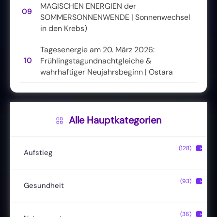
MAGISCHEN ENERGIEN der
09
SOMMERSONNENWENDE | Sonnenwechsel
in den Krebs)
Tagesenergie am 20. März 2026:
10
Frühlingstagundnachtgleiche &
wahrhaftiger Neujahrsbeginn | Ostara
Alle Hauptkategorien
(128)
▶
Aufstieg
Christusbewusstsein
(20)
(93)
▶
Gesundheit
Lichtkörper
(11)
Entgiftung
(13)
(36)
▶