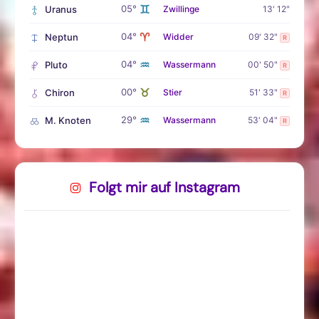
♊
05°
Uranus
Zwillinge
13' 12"
♈
04°
Neptun
Widder
09' 32"
R
♒
04°
Pluto
Wassermann
00' 50"
R
♉
00°
Chiron
Stier
51' 33"
R
♒
29°
M. Knoten
Wassermann
53' 04"
R
Folgt mir auf Instagram