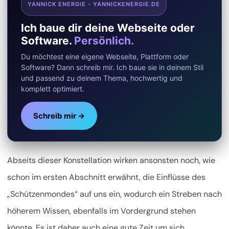
YANNICK ENERGIE - YANNICKENERGIE.DE
Ich baue dir deine Webseite oder
Software.
Persönlich.
Du möchtest eine eigene Webseite, Plattform oder
Software? Dann schreib mir. Ich baue sie in deinem Stil
und passend zu deinem Thema, hochwertig und
komplett optimiert.
Schreib mir →
Abseits dieser Konstellation wirken ansonsten noch, wie
schon im ersten Abschnitt erwähnt, die Einflüsse des
„Schützenmondes“ auf uns ein, wodurch ein Streben nach
höherem Wissen, ebenfalls im Vordergrund stehen
könnte. Es ist daher auch eine gute Zeit um sich