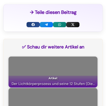
→ Teile diesen Beitrag
F
T
W
X
a
e
h
(
c
l
a
T
✅ Schau dir weitere Artikel an
e
e
t
w
b
g
s
i
o
r
A
t
o
a
p
t
k
m
p
e
Der Lichtkörperprozess und seine 12 Stufen (Die…
r
)