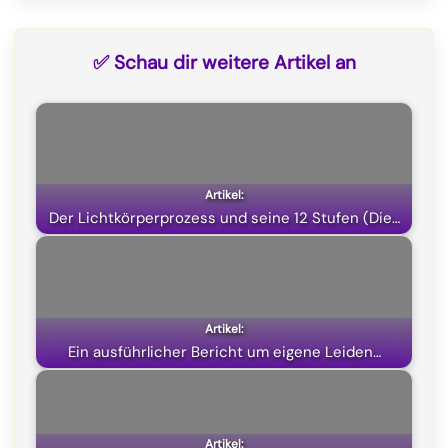
a
e
h
(
c
l
a
T
✅ Schau dir weitere Artikel an
e
e
t
w
b
g
s
i
o
r
A
t
o
a
p
t
k
m
p
e
Der Lichtkörperprozess und seine 12 Stufen (Die…
r
)
Ein ausführlicher Bericht um eigene Leiden…