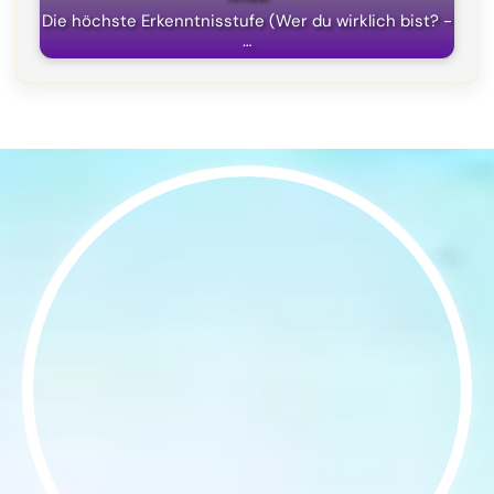
Die höchste Erkenntnisstufe (Wer du wirklich bist? -
…