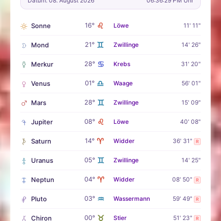
Datum: 08. August 2026
06:36:30 PM Uhr
♌
16°
Sonne
Löwe
11' 11"
♊
21°
Mond
Zwillinge
14' 26"
♋
28°
Merkur
Krebs
31' 20"
♎
01°
Venus
Waage
56' 01"
♊
28°
Mars
Zwillinge
15' 09"
♌
08°
Jupiter
Löwe
40' 08"
♈
14°
Saturn
Widder
36' 31"
R
♊
05°
Uranus
Zwillinge
14' 25"
♈
04°
Neptun
Widder
08' 50"
R
♒
03°
Pluto
Wassermann
59' 49"
R
♉
00°
Chiron
Stier
51' 23"
R