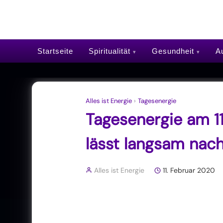
Startseite
Spiritualität
Gesundheit
Au
Alles ist Energie
›
Tagesenergie
Tagesenergie am 1
lässt langsam nach
Alles ist Energie
11. Februar 2020