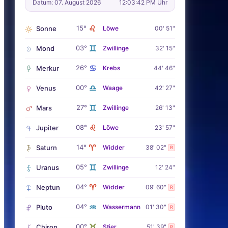
Datum: 07. August 2026
12:03:43 PM Uhr
♌
15°
Sonne
Löwe
00' 51"
♊
03°
Mond
Zwillinge
32' 15"
♋
26°
Merkur
Krebs
44' 46"
♎
00°
Venus
Waage
42' 27"
♊
27°
Mars
Zwillinge
26' 13"
♌
08°
Jupiter
Löwe
23' 57"
♈
14°
Saturn
Widder
38' 02"
R
♊
05°
Uranus
Zwillinge
12' 24"
♈
04°
Neptun
Widder
09' 60"
R
♒
04°
Pluto
Wassermann
01' 30"
R
♉
00°
Chiron
Stier
51' 39"
R