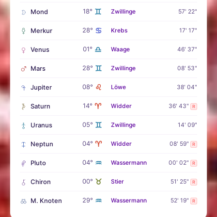
♊
18°
Mond
Zwillinge
57' 22"
♋
28°
Merkur
Krebs
17' 17"
♎
01°
Venus
Waage
46' 37"
♊
28°
Mars
Zwillinge
08' 53"
♌
08°
Jupiter
Löwe
38' 04"
♈
14°
Saturn
Widder
36' 43"
R
♊
05°
Uranus
Zwillinge
14' 09"
♈
04°
Neptun
Widder
08' 59"
R
♒
04°
Pluto
Wassermann
00' 02"
R
♉
00°
Chiron
Stier
51' 25"
R
♒
29°
M. Knoten
Wassermann
52' 19"
R