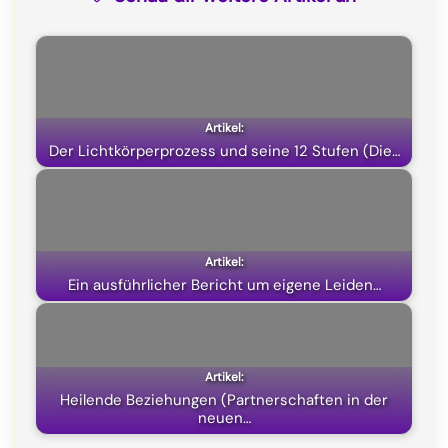
e
e
t
w
b
g
s
i
o
r
A
t
o
a
p
t
k
m
p
e
Der Lichtkörperprozess und seine 12 Stufen (Die…
r
)
Ein ausführlicher Bericht um eigene Leiden…
Heilende Beziehungen (Partnerschaften in der
neuen…