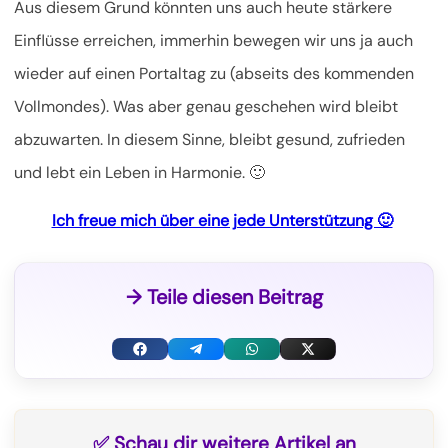
Aus diesem Grund könnten uns auch heute stärkere
Einflüsse erreichen, immerhin bewegen wir uns ja auch
wieder auf einen Portaltag zu (abseits des kommenden
Vollmondes). Was aber genau geschehen wird bleibt
abzuwarten. In diesem Sinne, bleibt gesund, zufrieden
und lebt ein Leben in Harmonie. 🙂
Ich freue mich über eine jede Unterstützung 🙂
→ Teile diesen Beitrag
F
T
W
X
a
e
h
(
c
l
a
T
✅ Schau dir weitere Artikel an