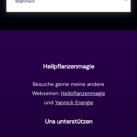
Wahrheit
Liebe & Herzenergie
(23)
Vollmond & Neumond
(100)
Endzeit
(18)
Manifestation
(17)
Frequenzen
(9)
Unterbewusstsein
(15)
Goldenes Zeitalter
(14)
Heilpflanzenmagie
Matrix-System
(38)
Besuche gerne meine andere
Webseiten:
Heilpflanzenmagie
und
Yannick Energie
Uns unterstützen