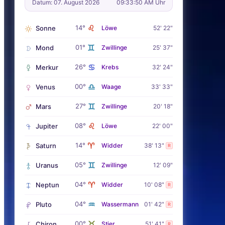
Datum: 07. August 2026
09:33:51 AM Uhr
♌
14°
Sonne
Löwe
52' 22"
♊
01°
Mond
Zwillinge
25' 37"
♋
26°
Merkur
Krebs
32' 24"
♎
00°
Venus
Waage
33' 33"
♊
27°
Mars
Zwillinge
20' 18"
♌
08°
Jupiter
Löwe
22' 00"
♈
14°
Saturn
Widder
38' 13"
R
♊
05°
Uranus
Zwillinge
12' 09"
♈
04°
Neptun
Widder
10' 08"
R
♒
04°
Pluto
Wassermann
01' 42"
R
♉
00°
Chiron
Stier
51' 41"
R