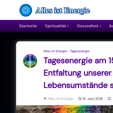
Startseite
Spiritualität
Gesundheit
Au
Alles ist Energie
›
Tagesenergie
Tagesenergie am 15
Entfaltung unsere
Lebensumstände s
Alles ist Energie
15. Juni 2018