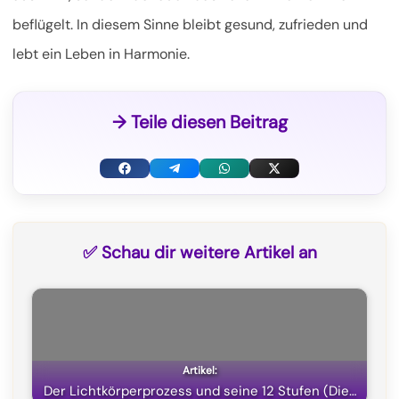
beflügelt. In diesem Sinne bleibt gesund, zufrieden und
lebt ein Leben in Harmonie.
→ Teile diesen Beitrag
F
T
W
X
a
e
h
(
c
l
a
T
✅ Schau dir weitere Artikel an
e
e
t
w
b
g
s
i
o
r
A
t
o
a
p
t
k
m
p
e
Der Lichtkörperprozess und seine 12 Stufen (Die…