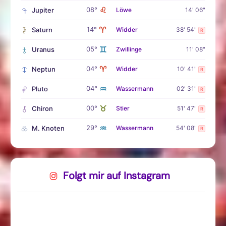
♌
08°
Jupiter
Löwe
14' 06"
♈
14°
Saturn
Widder
38' 54"
R
♊
05°
Uranus
Zwillinge
11' 08"
♈
04°
Neptun
Widder
10' 41"
R
♒
04°
Pluto
Wassermann
02' 31"
R
♉
00°
Chiron
Stier
51' 47"
R
♒
29°
M. Knoten
Wassermann
54' 08"
R
Folgt mir auf Instagram