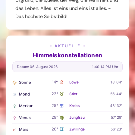
Urgrund, die Quelle, der Weg, die Wahrheit und
das Leben. Alles ist eins und eins ist alles. -
Das höchste Selbstbild!
AKTUELLE
✦
✦
Himmelskonstellationen
Datum: 06. August 2026
11:40:15 PM Uhr
♌
14°
Sonne
Löwe
18' 04"
♉
22°
Mond
Stier
56' 44"
♋
25°
Merkur
Krebs
43' 32"
♍
29°
Venus
Jungfrau
57' 29"
♊
26°
Mars
Zwillinge
56' 23"