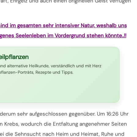
t, Ehrgeiz und auch einen originellen Geist verfügen
sind im gesamten sehr intensiver Natur, weshalb uns
genes Seelenleben im Vordergrund stehen könnte..!!
ilpflanzen
und alternative Heilkunde, verständlich und mit Herz
lpflanzen-Porträts, Rezepte und Tipps.
erum sehr aufgeschlossen gegenüber. Um 16:26 Uhr
n Krebs, wodurch die Entfaltung angenehmer Seiten
bei die Sehnsucht nach Heim und Heimat, Ruhe und