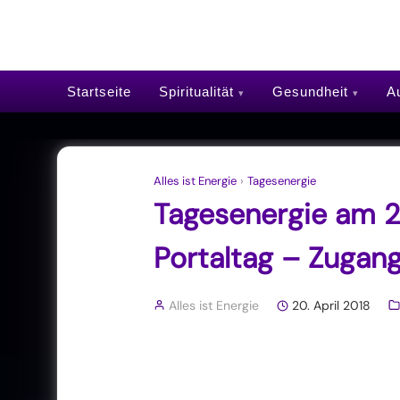
Startseite
Spiritualität
Gesundheit
Au
Alles ist Energie
›
Tagesenergie
Tagesenergie am 20
Portaltag – Zugang
Alles ist Energie
20. April 2018