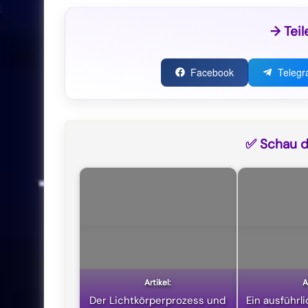
→ Teil
Facebook
Teleg
✅ Schau di
Der Lichtkörperprozess und
Ein ausführl