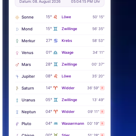
Datum: 08. August 2026
05:04:16 PM Uhr
♌
15°
Sonne
Löwe
50' 15"
♊
15°
Mond
Zwillinge
56' 35"
♋
27°
Merkur
Krebs
58' 53"
♎
01°
Venus
Waage
34' 11"
♊
28°
Mars
Zwillinge
00' 37"
♌
08°
Jupiter
Löwe
35' 20"
♈
14°
Saturn
Widder
36' 59"
R
♊
05°
Uranus
Zwillinge
13' 49"
♈
04°
Neptun
Widder
09' 11"
R
♒
04°
Pluto
Wassermann
00' 19"
R
♉
00°
Chiron
Stier
51' 28"
R