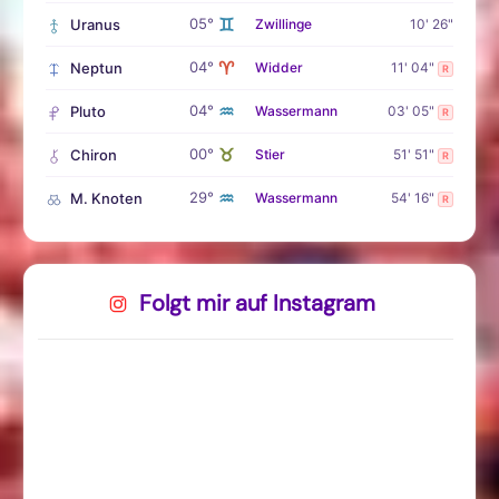
♊
05°
Uranus
Zwillinge
10' 26"
♈
04°
Neptun
Widder
11' 04"
R
♒
04°
Pluto
Wassermann
03' 05"
R
♉
00°
Chiron
Stier
51' 51"
R
♒
29°
M. Knoten
Wassermann
54' 16"
R
Folgt mir auf Instagram