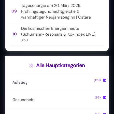
Tagesenergie am 20. März 2026:
09
Frühlingstagundnachtgleiche &
wahrhaftiger Neujahrsbeginn | Ostara
Die kosmischen Energien heute
10
(Schumann-Resonanz & Kp-Index LIVE)
⚡⚡⚡
Alle Hauptkategorien
(128)
▶
Aufstieg
Christusbewusstsein
(20)
(93)
▶
Gesundheit
Lichtkörper
(11)