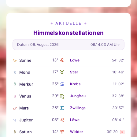
AKTUELLE
✦
✦
Himmelskonstellationen
Datum: 06. August 2026
09:14:04 AM Uhr
♌
13°
Sonne
Löwe
54' 32"
♉
17°
Mond
Stier
10' 46"
♋
25°
Merkur
Krebs
11' 02"
♍
29°
Venus
Jungfrau
32' 38"
♊
26°
Mars
Zwillinge
39' 57"
♌
08°
Jupiter
Löwe
08' 41"
♈
14°
Saturn
Widder
39' 20"
R