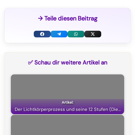
→ Teile diesen Beitrag
F
T
W
X
a
e
h
(
c
l
a
T
✅ Schau dir weitere Artikel an
e
e
t
w
b
g
s
i
o
r
A
t
o
a
p
t
k
m
p
e
Der Lichtkörperprozess und seine 12 Stufen (Die…
r
)