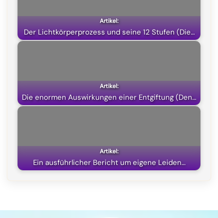
o
a
p
t
k
m
p
e
Der Lichtkörperprozess und seine 12 Stufen (Die…
r
)
Die enormen Auswirkungen einer Entgiftung (Den…
Ein ausführlicher Bericht um eigene Leiden…