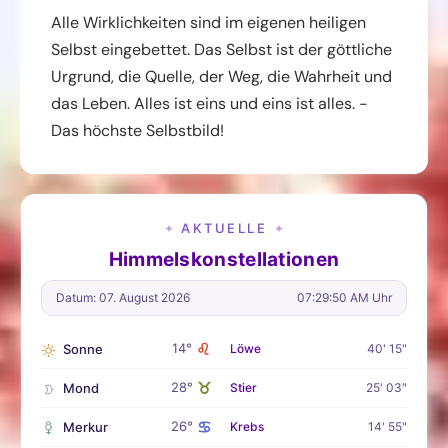
Alle Wirklichkeiten sind im eigenen heiligen
Selbst eingebettet. Das Selbst ist der göttliche
Urgrund, die Quelle, der Weg, die Wahrheit und
das Leben. Alles ist eins und eins ist alles. -
Das höchste Selbstbild!
AKTUELLE
✦
✦
Himmelskonstellationen
Datum: 07. August 2026
07:29:51 AM Uhr
♌
14°
Sonne
Löwe
40' 15"
♉
28°
Mond
Stier
25' 03"
♋
26°
Merkur
Krebs
14' 55"