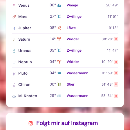
♎
00°
Venus
Waage
20' 49"
♊
27°
Mars
Zwillinge
11' 51"
♌
08°
Jupiter
Löwe
19' 13"
♈
14°
Saturn
Widder
38' 28"
R
♊
05°
Uranus
Zwillinge
11' 47"
♈
04°
Neptun
Widder
10' 20"
R
♒
04°
Pluto
Wassermann
01' 59"
R
♉
00°
Chiron
Stier
51' 43"
R
♒
29°
M. Knoten
Wassermann
53' 54"
R
Folgt mir auf Instagram