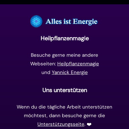
Manifestation
(17)
Frequenzen
(9)
Unterbewusstsein
(15)
Goldenes Zeitalter
(14)
Heilpflanzenmagie
Matrix-System
(38)
Besuche gerne meine andere
Webseiten:
Heilpflanzenmagie
und
Yannick Energie
Uns unterstützen
Wenn du die tägliche Arbeit unterstützen
möchtest, dann besuche gerne die
Unterstützungsseite
. ❤️️