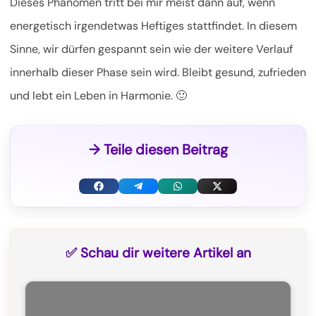
Dieses Phänomen tritt bei mir meist dann auf, wenn
energetisch irgendetwas Heftiges stattfindet. In diesem
Sinne, wir dürfen gespannt sein wie der weitere Verlauf
innerhalb dieser Phase sein wird. Bleibt gesund, zufrieden
und lebt ein Leben in Harmonie. 🙂
→ Teile diesen Beitrag
F
T
W
X
a
e
h
(
c
l
a
T
✅ Schau dir weitere Artikel an
e
e
t
w
b
g
s
i
o
r
A
t