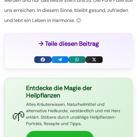
werden und nur das Beste steht uns zu. Die Pure Fülle soll
uns erreichen. In diesem Sinne, bleibt gesund, zufrieden
und lebt ein Leben in Harmonie. 🙂
→ Teile diesen Beitrag
F
T
W
X
a
e
h
(
c
l
a
T
Entdecke die Magie der
Heilpflanzen
e
e
t
w
Altes Kräuterwissen, Naturheilmittel und
b
g
s
i
🌱
alternative Heilkunde, verständlich und mit Herz
o
r
A
t
erklärt. Stöbere durch unzählige Heilpflanzen-
Porträts, Rezepte und Tipps.
o
a
p
t
k
m
p
e