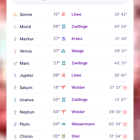
♌
15°
Sonne
Löwe
25' 42"
♊
09°
Mond
Zwillinge
45' 24"
♋
27°
Merkur
Krebs
21' 36"
♎
01°
Venus
Waage
08' 31"
♊
27°
Mars
Zwillinge
43' 31"
♌
08°
Jupiter
Löwe
29' 40"
♈
14°
Saturn
Widder
37' 31"
R
♊
05°
Uranus
Zwillinge
13' 07"
♈
04°
Neptun
Widder
09' 35"
R
♒
04°
Pluto
Wassermann
00' 54"
R
♉
00°
Chiron
Stier
51' 34"
R