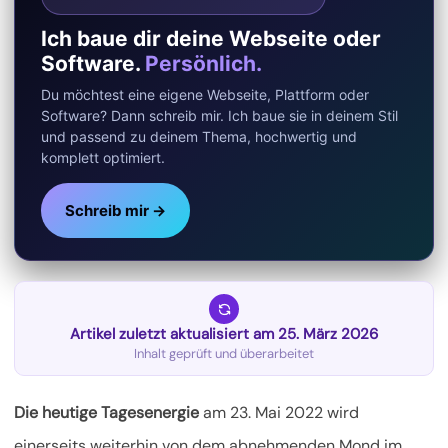
Ich baue dir deine Webseite oder
Software.
Persönlich.
Du möchtest eine eigene Webseite, Plattform oder
Software? Dann schreib mir. Ich baue sie in deinem Stil
und passend zu deinem Thema, hochwertig und
komplett optimiert.
Schreib mir →
Artikel zuletzt aktualisiert am 25. März 2026
Inhalt geprüft und überarbeitet
Die heutige Tagesenergie
am 23. Mai 2022 wird
einerseits weiterhin von dem abnehmenden Mond im