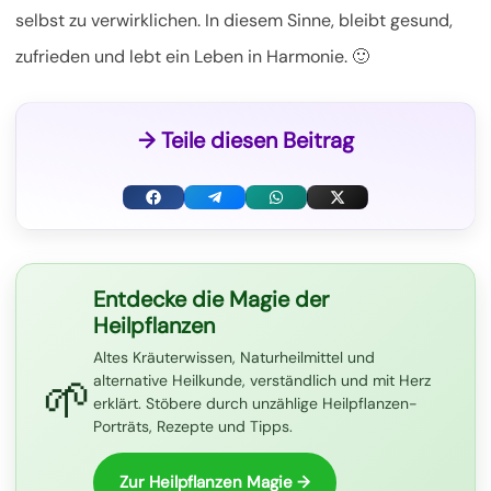
selbst zu verwirklichen. In diesem Sinne, bleibt gesund,
zufrieden und lebt ein Leben in Harmonie. 🙂
→ Teile diesen Beitrag
F
T
W
X
a
e
h
(
c
l
a
T
Entdecke die Magie der
Heilpflanzen
e
e
t
w
Altes Kräuterwissen, Naturheilmittel und
b
g
s
i
🌱
alternative Heilkunde, verständlich und mit Herz
o
r
A
t
erklärt. Stöbere durch unzählige Heilpflanzen-
Porträts, Rezepte und Tipps.
o
a
p
t
k
m
p
e
Zur Heilpflanzen Magie →