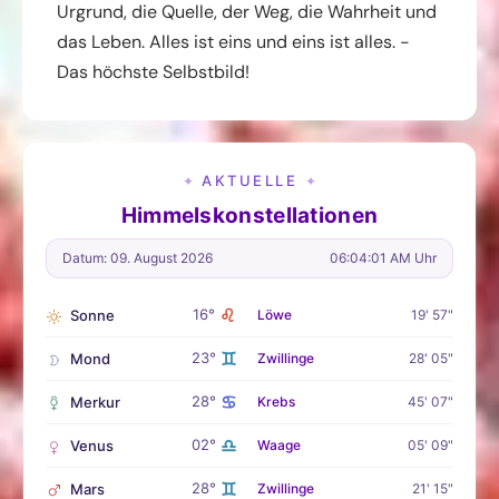
Urgrund, die Quelle, der Weg, die Wahrheit und
das Leben. Alles ist eins und eins ist alles. -
Das höchste Selbstbild!
AKTUELLE
✦
✦
Himmelskonstellationen
Datum: 09. August 2026
06:04:02 AM Uhr
♌
16°
Sonne
Löwe
19' 57"
♊
23°
Mond
Zwillinge
28' 05"
♋
28°
Merkur
Krebs
45' 07"
♎
02°
Venus
Waage
05' 09"
♊
28°
Mars
Zwillinge
21' 15"