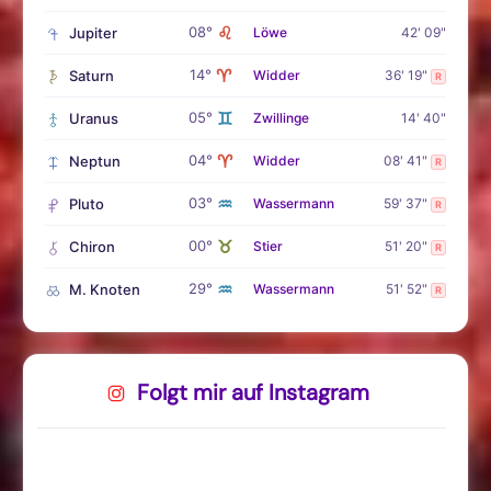
♌
08°
Jupiter
Löwe
42' 09"
♈
14°
Saturn
Widder
36' 19"
R
♊
05°
Uranus
Zwillinge
14' 40"
♈
04°
Neptun
Widder
08' 41"
R
♒
03°
Pluto
Wassermann
59' 37"
R
♉
00°
Chiron
Stier
51' 20"
R
♒
29°
M. Knoten
Wassermann
51' 52"
R
Folgt mir auf Instagram