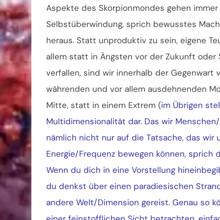
Aspekte des Skorpionmondes gehen immer m
Selbstüberwindung, sprich bewusstes Mach
heraus. Statt unproduktiv zu sein, eigene T
allem statt in Ängsten vor der Zukunft oder
verfallen, sind wir innerhalb der Gegenwart 
währenden und vor allem ausdehnenden Mome
Mitte, statt in einem Extrem (
im Übrigen ste
Multidimensionalität dar. Das wir Menschen
nämlich nicht nur auf die Tatsache, das wir
Energie/Frequenz bewegen können, sprich d
Wenn du dich in eine Vorstellung hineinbegi
du denkst über einen paradiesischen Strand
andere Welt/Dimension gereist. Genau so kön
einer feinstofflichen Sicht betrachten, einf