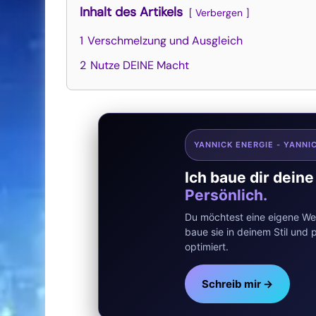
Inhalt des Artikels
Verbergen
1
Verschmelzung und Ausgleich
2
Nutze DEINE Macht
YANNICK ENERGIE - YANNI
Ich baue dir dein
Persönlich.
Du möchtest eine eigene Web
baue sie in deinem Stil un
optimiert.
Schreib mir →