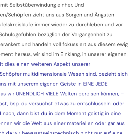
it Selbstüberwindung einher. Und
en/Schöpfen zieht uns aus Sorgen und Ängsten
eufelskreisläufe immer wieder zu durchleben und vor
 Schuldgefühlen bezüglich der Vergangenheit zu
verankert und handeln voll fokussiert aus diesem ewig
nt heraus, wir sind im Einklang, in unserer eigenen
llt dies einen weiteren Aspekt unserer
/Schöpfer multidimensionale Wesen sind, bezieht sich
 uns mit unserem eigenen Geiste in EINE JEDE
as wir UNENDLICH VIELE Welten bereisen können, –
bst, bsp. du versuchst etwas zu entschlüsseln, oder
 nach, dann bist du in dem Moment geistig in eine
nen wir die Welt aus einer materiellen oder gar aus
ach da wir bewusstseinstechnisch nicht nur auf eine