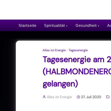
Startseite
Spiritualität
Gesundheit
Au
Alles ist Energie
›
Tagesenergie
Tagesenergie am 27
(HALBMONDENERGI
gelangen)
Alles ist Energie
27. Juli 2020