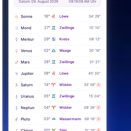
Datum: 09. August 2026
08:19:09 AM Uhr
♌
16°
Sonne
Löwe
34' 29"
♊
27°
Mond
Zwillinge
10' 10"
♋
29°
Merkur
Krebs
08' 12"
♎
02°
Venus
Waage
20' 16"
♊
28°
Mars
Zwillinge
31' 21"
♌
08°
Jupiter
Löwe
45' 30"
♈
14°
Saturn
Widder
35' 59"
R
♊
05°
Uranus
Zwillinge
15' 04"
♈
04°
Neptun
Widder
08' 26"
R
♒
03°
Pluto
Wassermann
59' 16"
R
♉
00°
Chiron
Stier
51' 16"
R