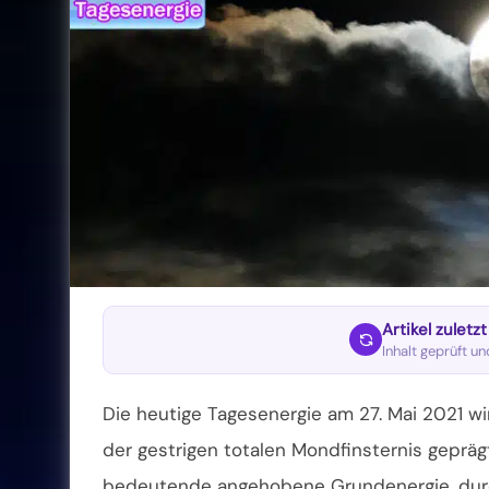
Artikel zuletz
Inhalt geprüft u
Die heutige Tagesenergie am 27. Mai 2021 w
der gestrigen totalen Mondfinsternis geprä
bedeutende angehobene Grundenergie, durch