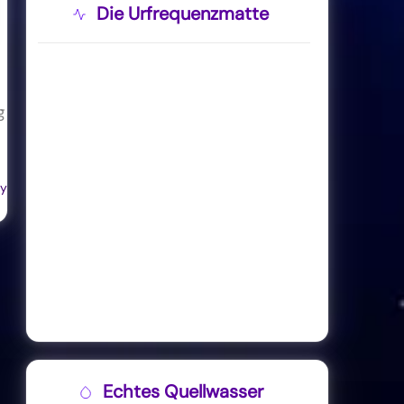
Die Urfrequenzmatte
g
ly
Echtes Quellwasser