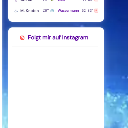
♒
29°
M. Knoten
Wassermann
52' 33"
R
Folgt mir auf Instagram