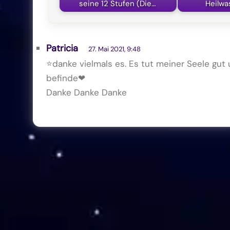
seine 12 Stufen (Die…
Heilwa
Patricia
27. Mai 2021, 9:48
⭐danke vielmals es. Es tut meiner Seele gut
befinde❤
Danke Danke Danke