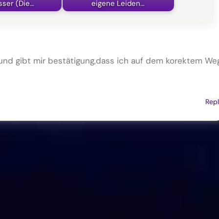
sser (Die…
eigene Leiden…
 und gibt mir bestätigung,dass ich auf dem korektem We
Rep