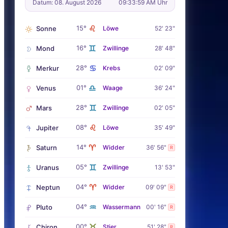
Datum: 08. August 2026
09:34:01 AM Uhr
♌
15°
Sonne
Löwe
52' 23"
♊
16°
Mond
Zwillinge
28' 48"
♋
28°
Merkur
Krebs
02' 09"
♎
01°
Venus
Waage
36' 24"
♊
28°
Mars
Zwillinge
02' 05"
♌
08°
Jupiter
Löwe
35' 49"
♈
14°
Saturn
Widder
36' 56"
R
♊
05°
Uranus
Zwillinge
13' 53"
♈
04°
Neptun
Widder
09' 09"
R
♒
04°
Pluto
Wassermann
00' 16"
R
♉
00°
Chiron
Stier
51' 28"
R