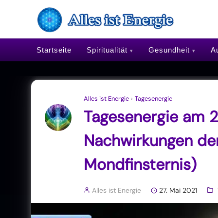
Startseite
Spiritualität
Gesundheit
Au
Alles ist Energie
›
Tagesenergie
Tagesenergie am 27
Nachwirkungen der
Mondfinsternis)
Alles ist Energie
27. Mai 2021