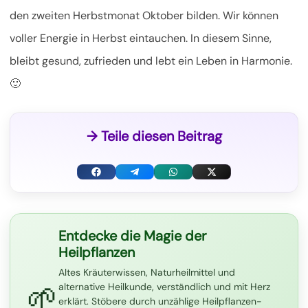
den zweiten Herbstmonat Oktober bilden. Wir können
voller Energie in Herbst eintauchen. In diesem Sinne,
bleibt gesund, zufrieden und lebt ein Leben in Harmonie.
🙂
→ Teile diesen Beitrag
F
T
W
X
a
e
h
(
c
l
a
T
Entdecke die Magie der
Heilpflanzen
e
e
t
w
Altes Kräuterwissen, Naturheilmittel und
b
g
s
i
🌱
alternative Heilkunde, verständlich und mit Herz
o
r
A
t
erklärt. Stöbere durch unzählige Heilpflanzen-