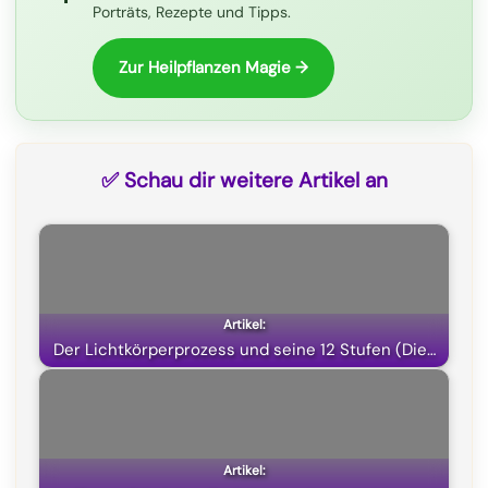
Porträts, Rezepte und Tipps.
o
a
p
t
k
m
p
e
Zur Heilpflanzen Magie →
r
)
✅ Schau dir weitere Artikel an
Der Lichtkörperprozess und seine 12 Stufen (Die…