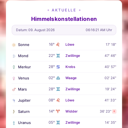
AKTUELLE
✦
✦
Himmelskonstellationen
Datum: 09. August 2026
06:16:22 AM Uhr
♌
16°
Sonne
Löwe
17' 18"
♊
22°
Mond
Zwillinge
47' 46"
♋
28°
Merkur
Krebs
40' 57"
♎
02°
Venus
Waage
02' 24"
♊
28°
Mars
Zwillinge
19' 24"
♌
08°
Jupiter
Löwe
41' 33"
♈
14°
Saturn
Widder
36' 23"
R
♊
05°
Uranus
Zwillinge
14' 35"