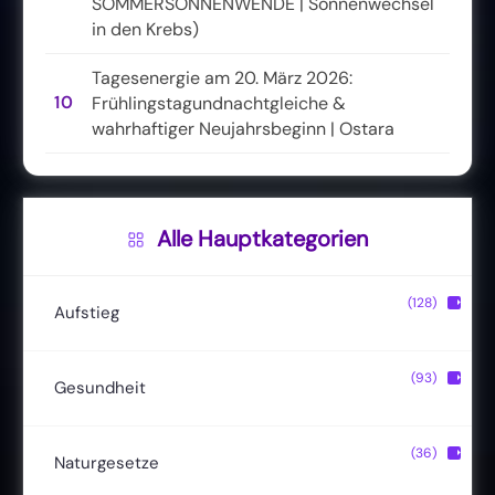
SOMMERSONNENWENDE | Sonnenwechsel
in den Krebs)
Tagesenergie am 20. März 2026:
10
Frühlingstagundnachtgleiche &
wahrhaftiger Neujahrsbeginn | Ostara
Alle Hauptkategorien
(128)
▶
Aufstieg
Christusbewusstsein
(20)
(93)
▶
Gesundheit
Lichtkörper
(11)
Entgiftung
(13)
(36)
▶
Naturgesetze