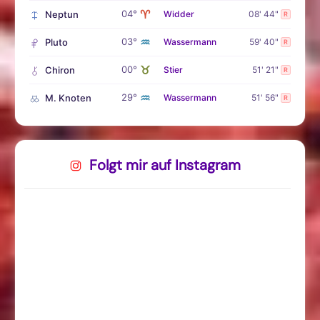
♈
04°
Neptun
Widder
08' 44"
R
♒
03°
Pluto
Wassermann
59' 40"
R
♉
00°
Chiron
Stier
51' 21"
R
♒
29°
M. Knoten
Wassermann
51' 56"
R
Folgt mir auf Instagram