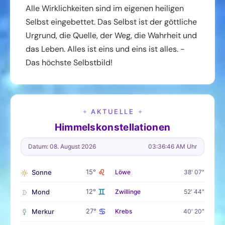
Alle Wirklichkeiten sind im eigenen heiligen
Selbst eingebettet. Das Selbst ist der göttliche
Urgrund, die Quelle, der Weg, die Wahrheit und
das Leben. Alles ist eins und eins ist alles. -
Das höchste Selbstbild!
AKTUELLE
✦
✦
Himmelskonstellationen
Datum: 08. August 2026
03:36:47 AM Uhr
♌
15°
Sonne
Löwe
38' 07"
♊
12°
Mond
Zwillinge
52' 44"
♋
27°
Merkur
Krebs
40' 20"