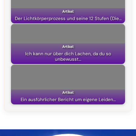
o
a
p
t
k
m
p
e
Der Lichtkörperprozess und seine 12 Stufen (Die…
r
)
Ich kann nur über dich Lachen, da du so
unbewusst…
Ein ausführlicher Bericht um eigene Leiden…