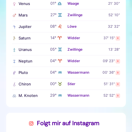
♎
01°
Venus
Waage
21' 30"
♊
27°
Mars
Zwillinge
52' 10"
♌
08°
Jupiter
Löwe
32' 32"
♈
14°
Saturn
Widder
37' 15"
R
♊
05°
Uranus
Zwillinge
13' 28"
♈
04°
Neptun
Widder
09' 23"
R
♒
04°
Pluto
Wassermann
00' 36"
R
♉
00°
Chiron
Stier
51' 31"
R
♒
29°
M. Knoten
Wassermann
52' 52"
R
Folgt mir auf Instagram