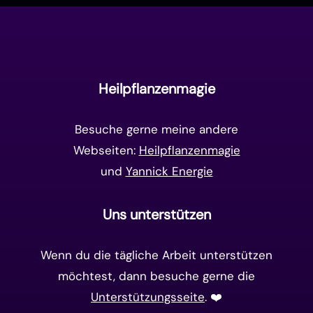
Manifestation
(17)
Frequenzen
(9)
Unterbewusstsein
(15)
Goldenes Zeitalter
(14)
Heilpflanzenmagie
Matrix-System
(38)
Besuche gerne meine andere
Webseiten:
Heilpflanzenmagie
und
Yannick Energie
Uns unterstützen
Wenn du die tägliche Arbeit unterstützen
möchtest, dann besuche gerne die
Unterstützungsseite
. ❤️️