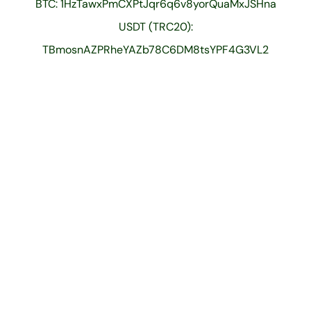
BTC: 1HzTawxPmCXPtJqr6q6v8yorQuaMxJSHna
USDT (TRC20):
TBmosnAZPRheYAZb78C6DM8tsYPF4G3VL2