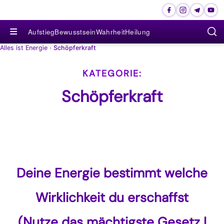
≡
Aufstieg
Bewusstsein
Wahrheit
Heilung
Alles ist Energie
›
Schöpferkraft
Schöpferkraft
Deine Energie bestimmt welche
Wirklichkeit du erschaffst
(Nutze das mächtigste Gesetz |