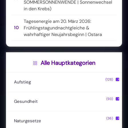
SOMMERSONNENWENDE | Sonnenwechsel
in den Krebs)
Tagesenergie am 20. März 2026:
10
Frühlingstagundnachtgleiche &
wahrhaftiger Neujahrsbeginn | Ostara
Alle Hauptkategorien
(128)
▶
Aufstieg
Christusbewusstsein
(20)
(93)
▶
Gesundheit
Lichtkörper
(11)
Entgiftung
(13)
(36)
▶
Naturgesetze