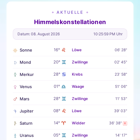
AKTUELLE
✦
✦
Himmelskonstellationen
Datum: 08. August 2026
10:26:00 PM Uhr
♌
16°
Sonne
Löwe
06' 28"
♊
20°
Mond
Zwillinge
02' 45"
♋
28°
Merkur
Krebs
23' 58"
♎
01°
Venus
Waage
51' 06"
♊
28°
Mars
Zwillinge
11' 53"
♌
08°
Jupiter
Löwe
39' 03"
♈
14°
Saturn
Widder
36' 38"
R
♊
05°
Uranus
Zwillinge
14' 17"