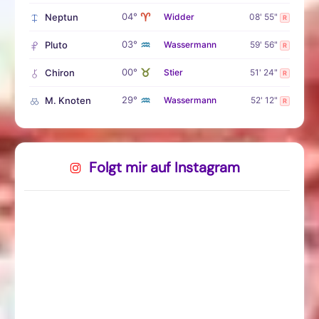
♈
04°
Neptun
Widder
08' 55"
R
♒
03°
Pluto
Wassermann
59' 56"
R
♉
00°
Chiron
Stier
51' 24"
R
♒
29°
M. Knoten
Wassermann
52' 12"
R
Folgt mir auf Instagram