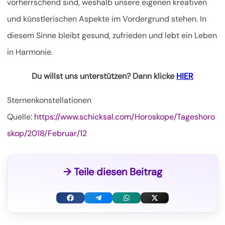
vorherrschend sind, weshalb unsere eigenen kreativen
und künstlerischen Aspekte im Vordergrund stehen. In
diesem Sinne bleibt gesund, zufrieden und lebt ein Leben
in Harmonie.
Du willst uns unterstützen? Dann klicke
HIER
Sternenkonstellationen
Quelle:
https://www.schicksal.com/Horoskope/Tageshoro
skop/2018/Februar/12
→ Teile diesen Beitrag
F
T
W
X
a
e
h
(