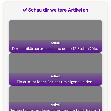
c
l
a
T
✅ Schau dir weitere Artikel an
e
e
t
w
b
g
s
i
o
r
A
t
o
a
p
t
k
m
p
e
Der Lichtkörperprozess und seine 12 Stufen (Die…
r
)
Ein ausführlicher Bericht um eigene Leiden…
Sieben Dinge die deinen Frequenzzustand drastisch