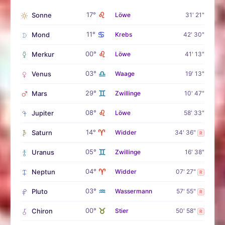
♌
17°
Sonne
Löwe
31' 21"
♋
11°
Mond
Krebs
42' 30"
♌
00°
Merkur
Löwe
41' 13"
♎
03°
Venus
Waage
19' 13"
♊
29°
Mars
Zwillinge
10' 47"
♌
08°
Jupiter
Löwe
58' 33"
♈
14°
Saturn
Widder
34' 36"
R
♊
05°
Uranus
Zwillinge
16' 38"
♈
04°
Neptun
Widder
07' 27"
R
♒
03°
Pluto
Wassermann
57' 55"
R
♉
00°
Chiron
Stier
50' 58"
R