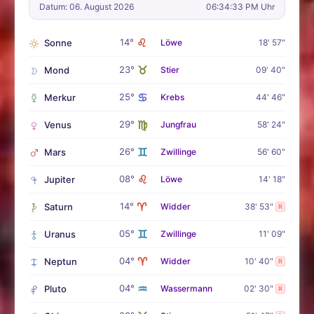
Datum: 06. August 2026
06:34:35 PM Uhr
♌
14°
Sonne
Löwe
18' 57"
♉
23°
Mond
Stier
09' 40"
♋
25°
Merkur
Krebs
44' 46"
♍
29°
Venus
Jungfrau
58' 24"
♊
26°
Mars
Zwillinge
56' 60"
♌
08°
Jupiter
Löwe
14' 18"
♈
14°
Saturn
Widder
38' 53"
R
♊
05°
Uranus
Zwillinge
11' 09"
♈
04°
Neptun
Widder
10' 40"
R
♒
04°
Pluto
Wassermann
02' 30"
R