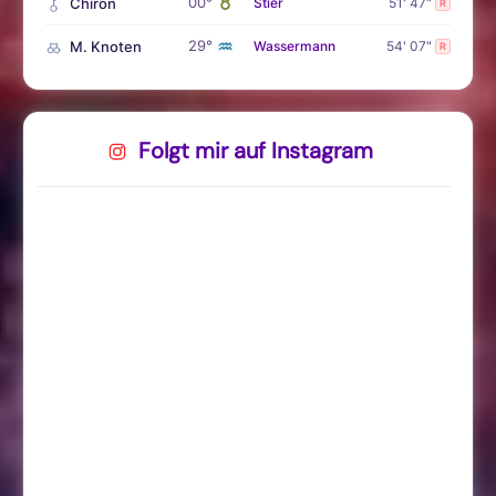
♉
00°
Chiron
Stier
51' 47"
R
♒
29°
M. Knoten
Wassermann
54' 07"
R
Folgt mir auf Instagram