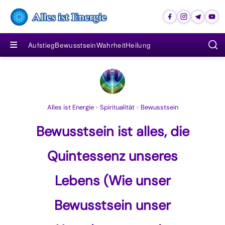
≡
Aufstieg
Bewusstsein
Wahrheit
Heilung
Alles ist Energie
›
Spiritualität
›
Bewusstsein
Bewusstsein ist alles, die
Quintessenz unseres
Lebens (Wie unser
Bewusstsein unser