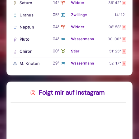
♈
14°
Saturn
Widder
36' 42"
R
♊
05°
Uranus
Zwillinge
14' 12"
♈
04°
Neptun
Widder
08' 58"
R
♒
04°
Pluto
Wassermann
00' 00"
R
♉
00°
Chiron
Stier
51' 25"
R
♒
29°
M. Knoten
Wassermann
52' 17"
R
Folgt mir auf Instagram