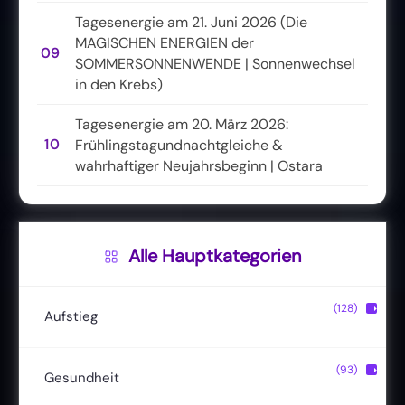
Tagesenergie am 21. Juni 2026 (Die
MAGISCHEN ENERGIEN der
09
SOMMERSONNENWENDE | Sonnenwechsel
in den Krebs)
Tagesenergie am 20. März 2026:
10
Frühlingstagundnachtgleiche &
wahrhaftiger Neujahrsbeginn | Ostara
Alle Hauptkategorien
(128)
▶
Aufstieg
Christusbewusstsein
(20)
(93)
▶
Gesundheit