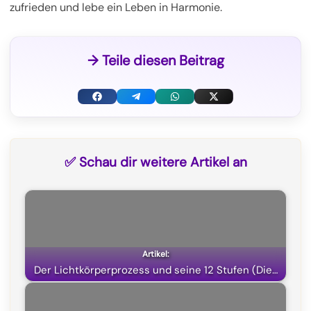
zufrieden und lebe ein Leben in Harmonie.
→ Teile diesen Beitrag
F
T
W
X
a
e
h
(
c
l
a
T
✅ Schau dir weitere Artikel an
e
e
t
w
b
g
s
i
o
r
A
t
o
a
p
t
k
m
p
e
Der Lichtkörperprozess und seine 12 Stufen (Die…
r