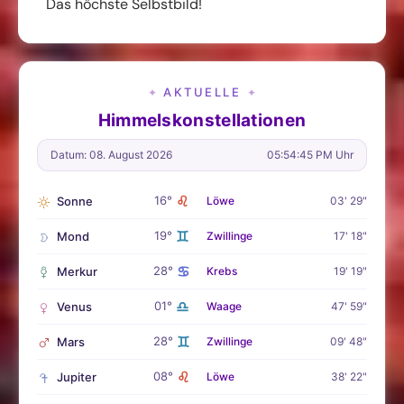
Das höchste Selbstbild!
AKTUELLE
✦
✦
Himmelskonstellationen
Datum: 08. August 2026
05:54:47 PM Uhr
♌
16°
Sonne
Löwe
03' 29"
♊
19°
Mond
Zwillinge
17' 18"
♋
28°
Merkur
Krebs
19' 19"
♎
01°
Venus
Waage
47' 59"
♊
28°
Mars
Zwillinge
09' 48"
♌
08°
Jupiter
Löwe
38' 22"