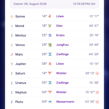
Datum: 06. August 2026
12:16:40 PM Uhr
♌
14°
Sonne
Löwe
01' 17"
♉
18°
Mond
Stier
49' 37"
♋
25°
Merkur
Krebs
20' 16"
♍
29°
Venus
Jungfrau
39' 46"
♊
26°
Mars
Zwillinge
44' 39"
♌
08°
Jupiter
Löwe
10' 14"
♈
14°
Saturn
Widder
39' 13"
R
♊
05°
Uranus
Zwillinge
10' 38"
♈
04°
Neptun
Widder
10' 57"
R
♒
04°
Pluto
Wassermann
02' 55"
R