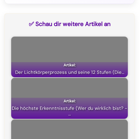
a
e
h
(
c
l
a
T
✅ Schau dir weitere Artikel an
e
e
t
w
b
g
s
i
o
r
A
t
o
a
p
t
k
m
p
e
Der Lichtkörperprozess und seine 12 Stufen (Die…
r
)
Die höchste Erkenntnisstufe (Wer du wirklich bist? -
…