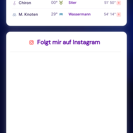
♉
00°
Chiron
Stier
51' 50"
R
♒
29°
M. Knoten
Wassermann
54' 14"
R
Folgt mir auf Instagram