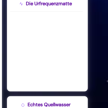
Die Urfrequenzmatte
Echtes Quellwasser