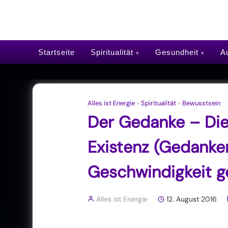
Startseite
Spiritualität
Gesundheit
Au
Alles ist Energie
›
Spiritualität
›
Bewusstsein
Der Gedanke – Die 
Existenz (Gedanke
Geschwindigkeit 
Alles ist Energie
12. August 2016