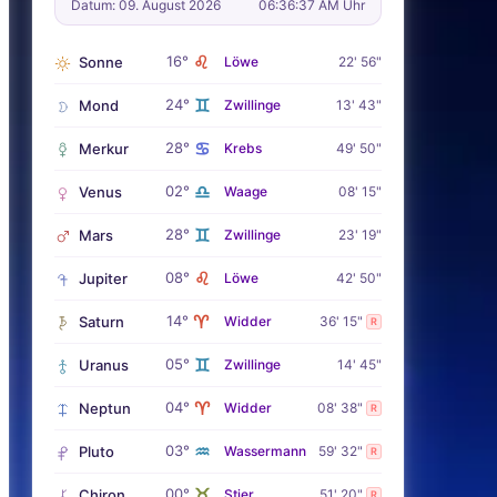
Datum: 09. August 2026
06:36:38 AM Uhr
♌
16°
Sonne
Löwe
22' 56"
♊
24°
Mond
Zwillinge
13' 43"
♋
28°
Merkur
Krebs
49' 50"
♎
02°
Venus
Waage
08' 15"
♊
28°
Mars
Zwillinge
23' 19"
♌
08°
Jupiter
Löwe
42' 50"
♈
14°
Saturn
Widder
36' 15"
R
♊
05°
Uranus
Zwillinge
14' 45"
♈
04°
Neptun
Widder
08' 38"
R
♒
03°
Pluto
Wassermann
59' 32"
R
♉
00°
Chiron
Stier
51' 20"
R