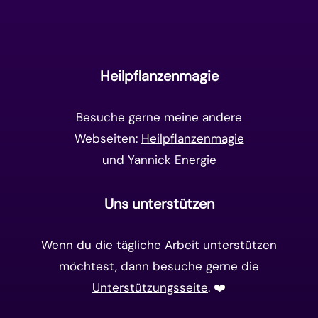
Manifestation
(17)
Frequenzen
(9)
Unterbewusstsein
(15)
Goldenes Zeitalter
(14)
Heilpflanzenmagie
Matrix-System
(38)
Besuche gerne meine andere
Webseiten:
Heilpflanzenmagie
und
Yannick Energie
Uns unterstützen
Wenn du die tägliche Arbeit unterstützen
möchtest, dann besuche gerne die
Unterstützungsseite
. ❤️️