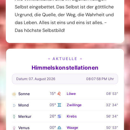
Selbst eingebettet. Das Selbst ist der göttliche
Urgrund, die Quelle, der Weg, die Wahrheit und
das Leben. Alles ist eins und eins ist alles. -
Das höchste Selbstbild!
AKTUELLE
✦
✦
Himmelskonstellationen
Datum: 07. August 2026
08:07:59 PM Uhr
♌
15°
Sonne
Löwe
08' 53"
♊
05°
Mond
Zwillinge
32' 34"
♋
26°
Merkur
Krebs
56' 34"
♎
00°
Venus
Waage
50' 53"