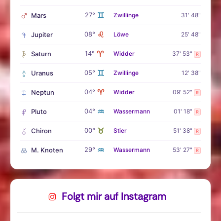
♊
27°
Mars
Zwillinge
31' 48"
♌
08°
Jupiter
Löwe
25' 48"
♈
14°
Saturn
Widder
37' 53"
R
♊
05°
Uranus
Zwillinge
12' 38"
♈
04°
Neptun
Widder
09' 52"
R
♒
04°
Pluto
Wassermann
01' 18"
R
♉
00°
Chiron
Stier
51' 38"
R
♒
29°
M. Knoten
Wassermann
53' 27"
R
Folgt mir auf Instagram