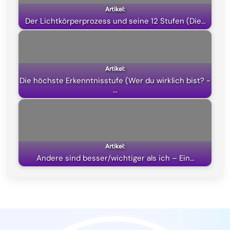
o
a
p
t
k
m
p
e
Der Lichtkörperprozess und seine 12 Stufen (Die…
r
)
Die höchste Erkenntnisstufe (Wer du wirklich bist? -
…
Andere sind besser/wichtiger als ich – Ein…