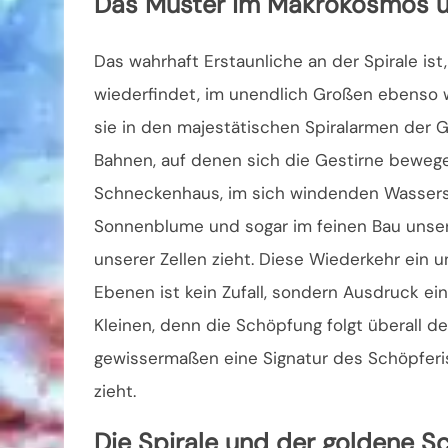
Das Muster im Makrokosmos 
Das wahrhaft Erstaunliche an der Spirale ist
wiederfindet, im unendlich Großen ebenso 
sie in den majestätischen Spiralarmen der Ga
Bahnen, auf denen sich die Gestirne bewege
Schneckenhaus, im sich windenden Wasserst
Sonnenblume und sogar im feinen Bau unsere
unserer Zellen zieht. Diese Wiederkehr ein
Ebenen ist kein Zufall, sondern Ausdruck e
Kleinen, denn die Schöpfung folgt überall de
gewissermaßen eine Signatur des Schöpferis
zieht.
Die Spirale und der goldene Sc