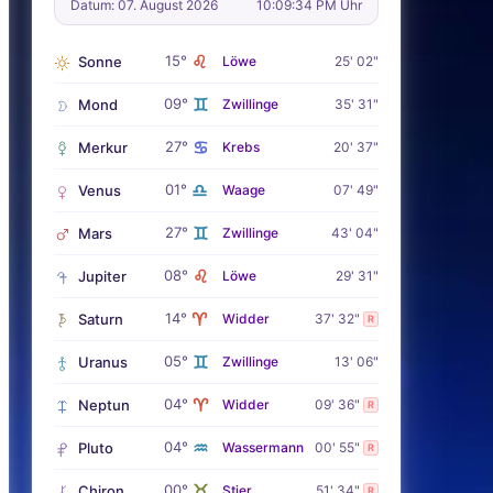
Datum: 07. August 2026
10:09:36 PM Uhr
♌
15°
Sonne
Löwe
25' 02"
♊
09°
Mond
Zwillinge
35' 31"
♋
27°
Merkur
Krebs
20' 37"
♎
01°
Venus
Waage
07' 49"
♊
27°
Mars
Zwillinge
43' 04"
♌
08°
Jupiter
Löwe
29' 31"
♈
14°
Saturn
Widder
37' 32"
R
♊
05°
Uranus
Zwillinge
13' 06"
♈
04°
Neptun
Widder
09' 36"
R
♒
04°
Pluto
Wassermann
00' 55"
R
♉
00°
Chiron
Stier
51' 34"
R