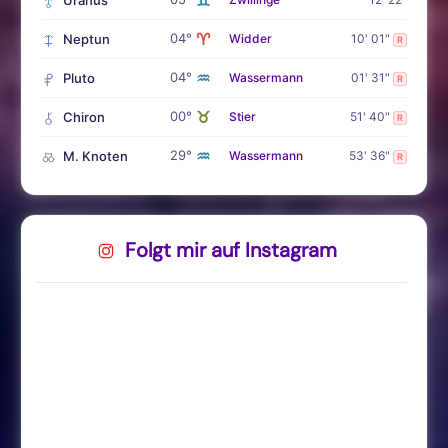
♊
Uranus
♈
04°
Neptun
Widder
10' 01"
R
♒
04°
Pluto
Wassermann
01' 31"
R
♉
00°
Chiron
Stier
51' 40"
R
♒
29°
M. Knoten
Wassermann
53' 36"
R
Folgt mir auf Instagram