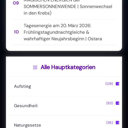
09
SOMMERSONNENWENDE | Sonnenwechsel
in den Krebs)
Tagesenergie am 20. März 2026:
10
Frühlingstagundnachtgleiche &
wahrhaftiger Neujahrsbeginn | Ostara
Alle Hauptkategorien
(128)
▶
Aufstieg
Christusbewusstsein
(20)
(93)
▶
Gesundheit
Lichtkörper
(11)
Entgiftung
(13)
(36)
▶
Naturgesetze