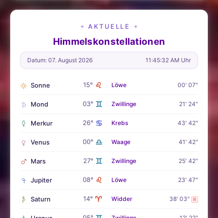
AKTUELLE
✦
✦
Himmelskonstellationen
Datum: 07. August 2026
11:45:34 AM Uhr
♌
15°
Sonne
Löwe
00' 07"
♊
03°
Mond
Zwillinge
21' 24"
♋
26°
Merkur
Krebs
43' 42"
♎
00°
Venus
Waage
41' 42"
♊
27°
Mars
Zwillinge
25' 42"
♌
08°
Jupiter
Löwe
23' 47"
♈
14°
Saturn
Widder
38' 03"
R
05°
Zwillinge
12' 22"