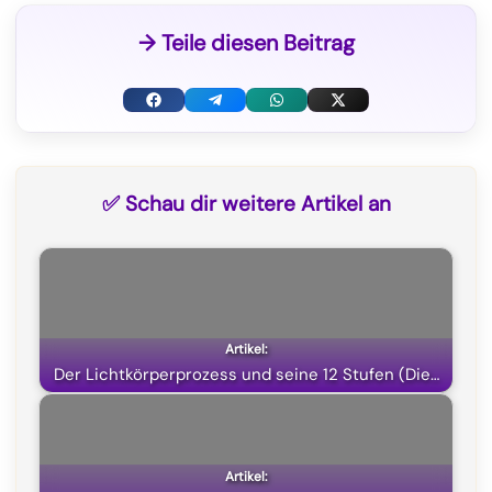
→ Teile diesen Beitrag
F
T
W
X
a
e
h
(
c
l
a
T
✅ Schau dir weitere Artikel an
e
e
t
w
b
g
s
i
o
r
A
t
o
a
p
t
k
m
p
e
Der Lichtkörperprozess und seine 12 Stufen (Die…
r
)