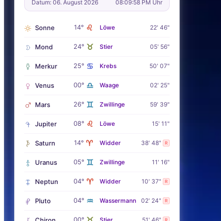
Datum: 06. August 2026
08:09:59 PM Uhr
♌
14°
Sonne
Löwe
22' 46"
♉
24°
Mond
Stier
05' 56"
♋
25°
Merkur
Krebs
50' 07"
♎
00°
Venus
Waage
02' 25"
♊
26°
Mars
Zwillinge
59' 39"
♌
08°
Jupiter
Löwe
15' 11"
♈
14°
Saturn
Widder
38' 48"
R
♊
05°
Uranus
Zwillinge
11' 16"
♈
04°
Neptun
Widder
10' 37"
R
♒
04°
Pluto
Wassermann
02' 24"
R
♉
00°
Chiron
Stier
51' 46"
R