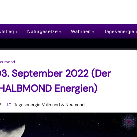
fstieg
Naturgesetze
Wahrheit
Tagesenergie
Neumond
03. September 2022 (Der
| HALBMOND Energien)
2
Tagesenergie
Vollmond & Neumond