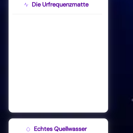
Die Urfrequenzmatte
Echtes Quellwasser