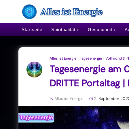
Startseite
Spiritualität
Gesundheit
Au
Alles ist Energie
›
Tagesenergie
›
Vollmond & 
Tagesenergie am 
DRITTE Portaltag 
Alles ist Energie
2. September 202