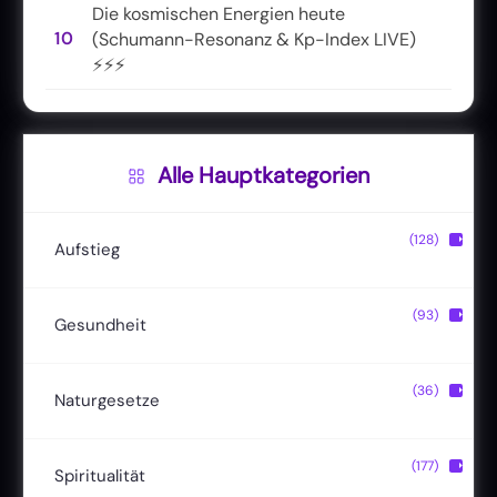
Die kosmischen Energien heute
10
(Schumann-Resonanz & Kp-Index LIVE)
⚡⚡⚡
Alle Hauptkategorien
(128)
▶
Aufstieg
Christusbewusstsein
(20)
(93)
▶
Gesundheit
Lichtkörper
(11)
Entgiftung
(13)
(36)
▶
Naturgesetze
Magische Fähigkeiten
(22)
Ernährung
(24)
Hermetik
(15)
(177)
▶
Spiritualität