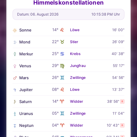
Himmelskonstellationen
Datum: 06. August 2026
10:15:39 PM Uhr
♌
14°
Sonne
Löwe
16' 00"
♉
22°
Mond
Stier
26' 09"
♋
25°
Merkur
Krebs
40' 38"
♍
29°
Venus
Jungfrau
55' 17"
♊
26°
Mars
Zwillinge
54' 56"
♌
08°
Jupiter
Löwe
13' 37"
♈
14°
Saturn
Widder
38' 56"
R
♊
05°
Uranus
Zwillinge
11' 04"
♈
04°
Neptun
Widder
10' 43"
R
04°