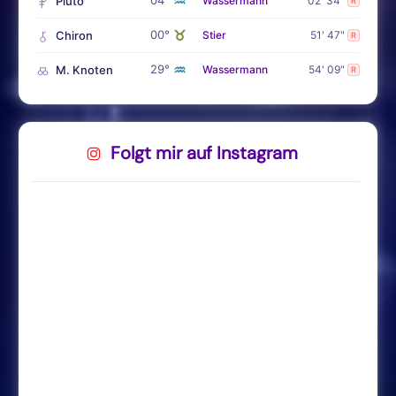
♒
Pluto
Wassermann
02' 34"
R
♉
00°
Chiron
Stier
51' 47"
R
♒
29°
M. Knoten
Wassermann
54' 09"
R
Folgt mir auf Instagram