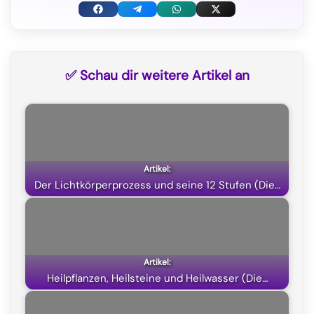
F
T
W
X
a
e
h
(
c
l
a
T
✅ Schau dir weitere Artikel an
e
e
t
w
b
g
s
i
o
r
A
t
o
a
p
t
k
m
p
e
Der Lichtkörperprozess und seine 12 Stufen (Die…
r
)
Heilpflanzen, Heilsteine und Heilwasser (Die…