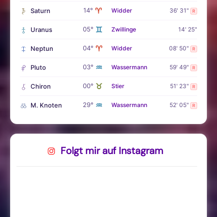
♈
14°
Saturn
Widder
36' 31"
R
♊
05°
Uranus
Zwillinge
14' 25"
♈
04°
Neptun
Widder
08' 50"
R
♒
03°
Pluto
Wassermann
59' 49"
R
♉
00°
Chiron
Stier
51' 23"
R
♒
29°
M. Knoten
Wassermann
52' 05"
R
Folgt mir auf Instagram