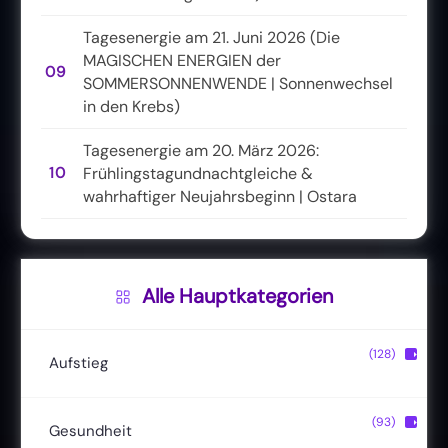
Tagesenergie am 21. Juni 2026 (Die
MAGISCHEN ENERGIEN der
09
SOMMERSONNENWENDE | Sonnenwechsel
in den Krebs)
Tagesenergie am 20. März 2026:
10
Frühlingstagundnachtgleiche &
wahrhaftiger Neujahrsbeginn | Ostara
Alle Hauptkategorien
(128)
▶
Aufstieg
Christusbewusstsein
(20)
(93)
▶
Gesundheit