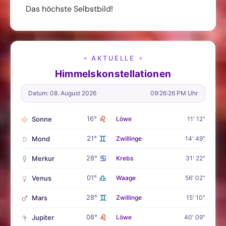
Das höchste Selbstbild!
AKTUELLE
✦
✦
Himmelskonstellationen
Datum: 08. August 2026
09:26:28 PM Uhr
♌
16°
Sonne
Löwe
11' 12"
♊
21°
Mond
Zwillinge
14' 49"
♋
28°
Merkur
Krebs
31' 22"
♎
01°
Venus
Waage
56' 02"
♊
28°
Mars
Zwillinge
15' 10"
♌
08°
Jupiter
Löwe
40' 09"