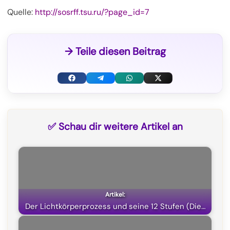
Quelle:
http://sosrff.tsu.ru/?page_id=7
→ Teile diesen Beitrag
F
T
W
X
a
e
h
(
c
l
a
T
✅ Schau dir weitere Artikel an
e
e
t
w
b
g
s
i
o
r
A
t
o
a
p
t
k
m
p
e
Der Lichtkörperprozess und seine 12 Stufen (Die…
r