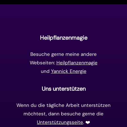
Manifestation
(17)
Frequenzen
(9)
Unterbewusstsein
(15)
Goldenes Zeitalter
(14)
Heilpflanzenmagie
Matrix-System
(38)
Besuche gerne meine andere
Webseiten:
Heilpflanzenmagie
und
Yannick Energie
Uns unterstützen
Wenn du die tägliche Arbeit unterstützen
möchtest, dann besuche gerne die
Unterstützungsseite
. ❤️️