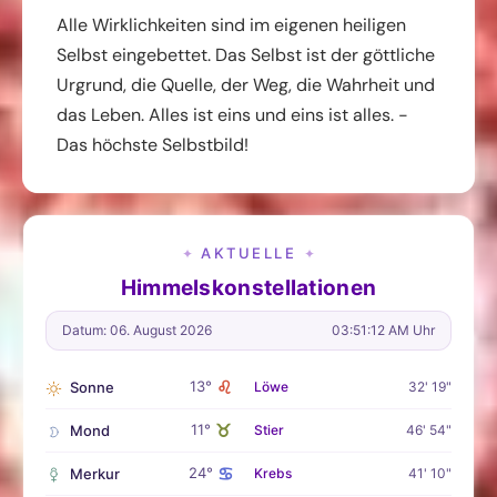
Alle Wirklichkeiten sind im eigenen heiligen
Selbst eingebettet. Das Selbst ist der göttliche
Urgrund, die Quelle, der Weg, die Wahrheit und
das Leben. Alles ist eins und eins ist alles. -
Das höchste Selbstbild!
AKTUELLE
✦
✦
Himmelskonstellationen
Datum: 06. August 2026
03:51:13 AM Uhr
♌
13°
Sonne
Löwe
32' 19"
♉
11°
Mond
Stier
46' 54"
♋
24°
Merkur
Krebs
41' 10"