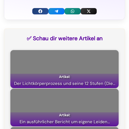
F
T
W
X
a
e
h
(
c
l
a
T
✅ Schau dir weitere Artikel an
e
e
t
w
b
g
s
i
o
r
A
t
o
a
p
t
k
m
p
e
Der Lichtkörperprozess und seine 12 Stufen (Die…
r
)
Ein ausführlicher Bericht um eigene Leiden…