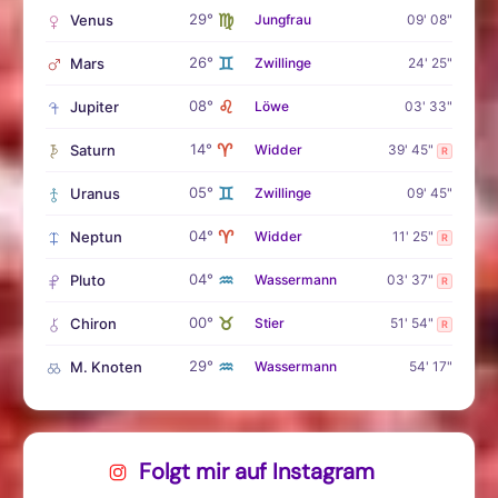
♍
29°
Venus
Jungfrau
09' 08"
♊
26°
Mars
Zwillinge
24' 25"
♌
08°
Jupiter
Löwe
03' 33"
♈
14°
Saturn
Widder
39' 45"
R
♊
05°
Uranus
Zwillinge
09' 45"
♈
04°
Neptun
Widder
11' 25"
R
♒
04°
Pluto
Wassermann
03' 37"
R
♉
00°
Chiron
Stier
51' 54"
R
♒
29°
M. Knoten
Wassermann
54' 17"
Folgt mir auf Instagram