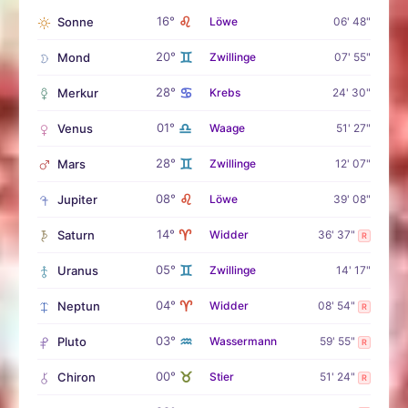
♌
16°
Sonne
Löwe
06' 48"
♊
20°
Mond
Zwillinge
07' 55"
♋
28°
Merkur
Krebs
24' 30"
♎
01°
Venus
Waage
51' 27"
♊
28°
Mars
Zwillinge
12' 07"
♌
08°
Jupiter
Löwe
39' 08"
♈
14°
Saturn
Widder
36' 37"
R
♊
05°
Uranus
Zwillinge
14' 17"
♈
04°
Neptun
Widder
08' 54"
R
♒
03°
Pluto
Wassermann
59' 55"
R
♉
00°
Chiron
Stier
51' 24"
R