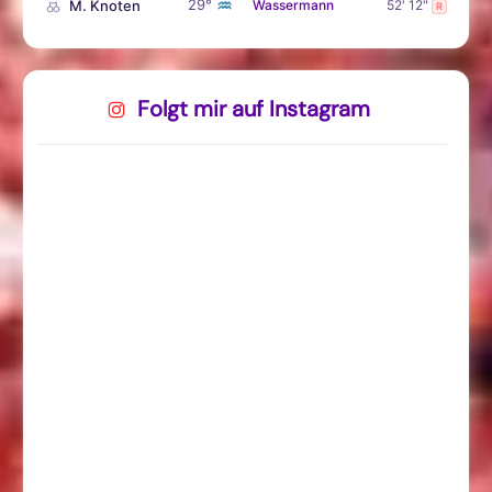
♒
29°
M. Knoten
Wassermann
52' 12"
R
Folgt mir auf Instagram