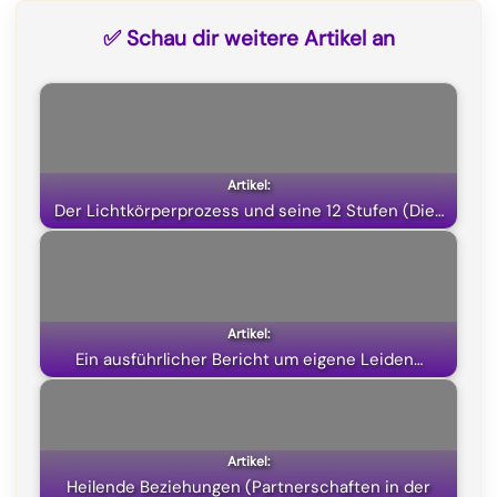
c
l
a
T
✅ Schau dir weitere Artikel an
e
e
t
w
b
g
s
i
o
r
A
t
o
a
p
t
k
m
p
e
Der Lichtkörperprozess und seine 12 Stufen (Die…
r
)
Ein ausführlicher Bericht um eigene Leiden…
Heilende Beziehungen (Partnerschaften in der