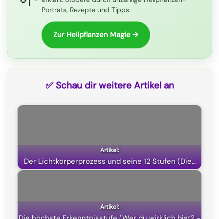
Porträts, Rezepte und Tipps.
o
a
p
t
k
m
p
e
Zur Heilpflanzen Magie →
r
)
✅ Schau dir weitere Artikel an
Der Lichtkörperprozess und seine 12 Stufen (Die…
Die höchste Erkenntnisstufe (Wer du wirklich bist? -