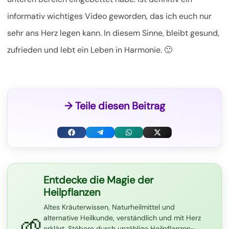
informativ wichtiges Video geworden, das ich euch nur
sehr ans Herz legen kann. In diesem Sinne, bleibt gesund,
zufrieden und lebt ein Leben in Harmonie. 🙂
→ Teile diesen Beitrag
F
T
W
X
a
e
h
(
c
l
a
T
Entdecke die Magie der
Heilpflanzen
e
e
t
w
Altes Kräuterwissen, Naturheilmittel und
b
g
s
i
🌱
alternative Heilkunde, verständlich und mit Herz
o
r
A
t
erklärt. Stöbere durch unzählige Heilpflanzen-