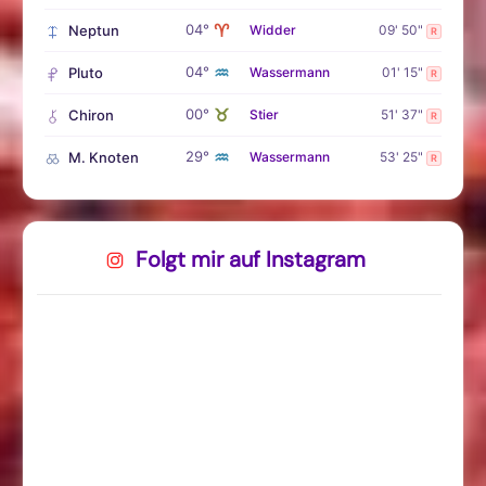
♈
04°
Neptun
Widder
09' 50"
R
♒
04°
Pluto
Wassermann
01' 15"
R
♉
00°
Chiron
Stier
51' 37"
R
♒
29°
M. Knoten
Wassermann
53' 25"
R
Folgt mir auf Instagram