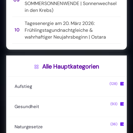
SOMMERSONNENWENDE | Sonnenwechsel
in den Krebs)
Tagesenergie am 20. März 2026:
10
Frühlingstagundnachtgleiche &
wahrhaftiger Neujahrsbeginn | Ostara
Alle Hauptkategorien
(128)
▶
Aufstieg
Christusbewusstsein
(20)
(93)
▶
Gesundheit
Lichtkörper
(11)
Entgiftung
(13)
(36)
▶
Naturgesetze