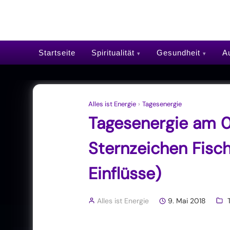
Startseite
Spiritualität
Gesundheit
Au
Alles ist Energie
›
Tagesenergie
Tagesenergie am 0
Sternzeichen Fisch
Einflüsse)
Alles ist Energie
9. Mai 2018