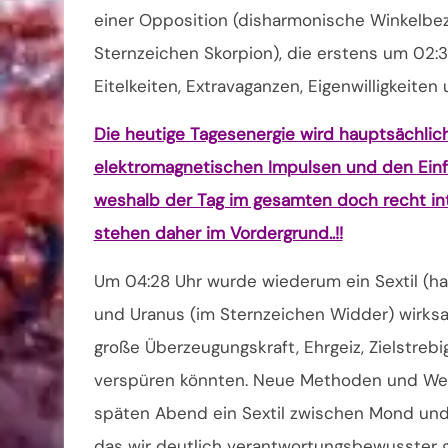
einer Opposition (disharmonische Winkelbez
Sternzeichen Skorpion), die erstens um 02:
Eitelkeiten, Extravaganzen, Eigenwilligkeit
Die heutige Tagesenergie wird hauptsächlich
elektromagnetischen Impulsen und den Einf
weshalb der Tag im gesamten doch recht in
stehen daher im Vordergrund..!!
Um 04:28 Uhr wurde wiederum ein Sextil (
und Uranus (im Sternzeichen Widder) wirksa
große Überzeugungskraft, Ehrgeiz, Zielstrebi
verspüren könnten. Neue Methoden und Wege
späten Abend ein Sextil zwischen Mond und
das wir deutlich verantwortungsbewusster 