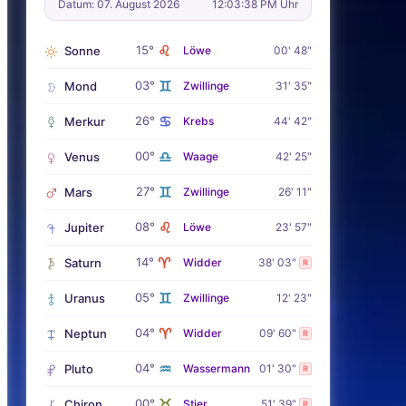
Datum: 07. August 2026
12:03:40 PM Uhr
♌
15°
Sonne
Löwe
00' 48"
♊
03°
Mond
Zwillinge
31' 35"
♋
26°
Merkur
Krebs
44' 42"
♎
00°
Venus
Waage
42' 25"
♊
27°
Mars
Zwillinge
26' 11"
♌
08°
Jupiter
Löwe
23' 57"
♈
14°
Saturn
Widder
38' 03"
R
♊
05°
Uranus
Zwillinge
12' 23"
♈
04°
Neptun
Widder
09' 60"
R
♒
04°
Pluto
Wassermann
01' 30"
R
♉
00°
Chiron
Stier
51' 39"
R