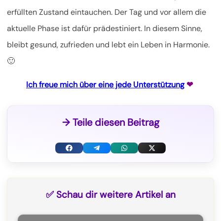
erfüllten Zustand eintauchen. Der Tag und vor allem die
aktuelle Phase ist dafür prädestiniert. In diesem Sinne,
bleibt gesund, zufrieden und lebt ein Leben in Harmonie.
🙂
Ich freue mich über eine jede Unterstützung
❤
→ Teile diesen Beitrag
F
T
W
X
a
e
h
(
c
l
a
T
✅ Schau dir weitere Artikel an
e
e
t
w
b
g
s
i