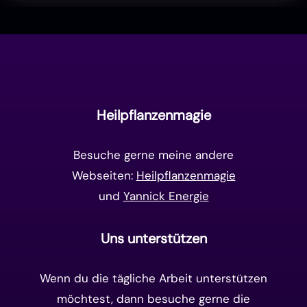
Liebe & Herzenergie
(23)
Vollmond & Neumond
(100)
Endzeit
(18)
Manifestation
(17)
Frequenzen
(9)
Unterbewusstsein
(15)
Goldenes Zeitalter
(14)
Heilpflanzenmagie
Matrix-System
(38)
Besuche gerne meine andere
Webseiten:
Heilpflanzenmagie
und
Yannick Energie
Uns unterstützen
Wenn du die tägliche Arbeit unterstützen
möchtest, dann besuche gerne die