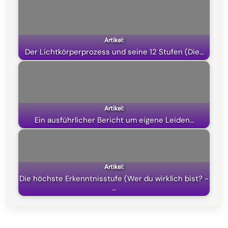
o
r
A
t
o
a
p
t
k
m
p
e
Der Lichtkörperprozess und seine 12 Stufen (Die…
r
)
Ein ausführlicher Bericht um eigene Leiden…
Die höchste Erkenntnisstufe (Wer du wirklich bist? -
…