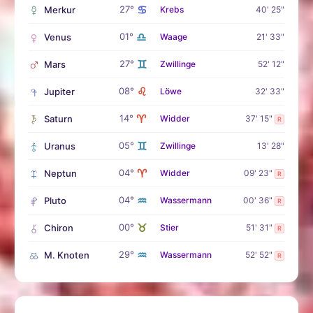
♋
27°
Merkur
Krebs
40' 25"
♎
01°
Venus
Waage
21' 33"
♊
27°
Mars
Zwillinge
52' 12"
♌
08°
Jupiter
Löwe
32' 33"
♈
14°
Saturn
Widder
37' 15"
R
♊
05°
Uranus
Zwillinge
13' 28"
♈
04°
Neptun
Widder
09' 23"
R
♒
04°
Pluto
Wassermann
00' 36"
R
♉
00°
Chiron
Stier
51' 31"
R
♒
29°
M. Knoten
Wassermann
52' 52"
R