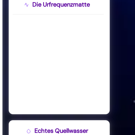
Die Urfrequenzmatte
Echtes Quellwasser