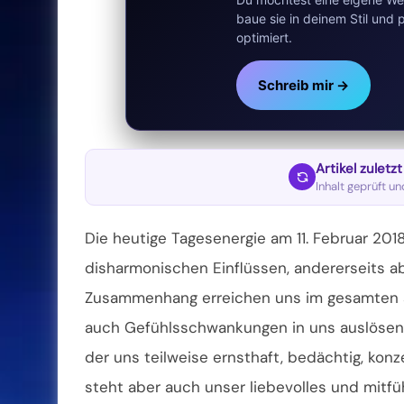
baue sie in deinem Stil un
optimiert.
Schreib mir →
Artikel zuletz
Inhalt geprüft u
Die heutige Tagesenergie am 11. Februar 2018
disharmonischen Einflüssen, andererseits ab
Zusammenhang erreichen uns im gesamten se
auch Gefühlsschwankungen in uns auslösen 
der uns teilweise ernsthaft, bedächtig, kon
steht aber auch unser liebevolles und mitf