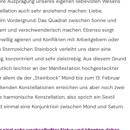
kere Ausprägung unseres eigenen liebevollen Wesens
ellation auch sehr anziehend machen. Liebe,
r im Vordergrund. Das Quadrat zwischen Sonne und
agant und verschwenderisch machen. Ebenso sorgt
nwillig agieren und Konflikten mit Arbeitgebern oder
 Sternzeichen Steinbock verleiht uns dann eine
g, konzentriert und sehr zielstrebig. Aus diesem Grund
tlich leichter an der Manifestation hochgesteckter
or allem da der „Steinbock“ Mond bis zum 13. Februar
irkenden Konstellationen erreichen uns aber noch zwei
 harmonische Konstellation, also sprich ein Sextil
 einmal eine Konjunktion zwischen Mond und Saturn
g sind sehr wechselhafter Natur und könnten daher