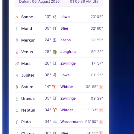
Datum: 06. August 2026
01:05:40 AM Uhr
♌
13°
Sonne
Löwe
23' 05"
♉
09°
Mond
Stier
32' 60"
♋
24°
Merkur
Krebs
28' 59"
♍
28°
Venus
Jungfrau
59' 22"
♊
26°
Mars
Zwillinge
17' 57"
♌
08°
Jupiter
Löwe
01' 25"
♈
14°
Saturn
Widder
39' 55"
R
♊
05°
Uranus
Zwillinge
09' 29"
♈
04°
Neptun
Widder
11' 33"
R
♒
04°
Pluto
Wassermann
03' 50"
R
♉
00°
Chiron
Stier
51' 55"
R