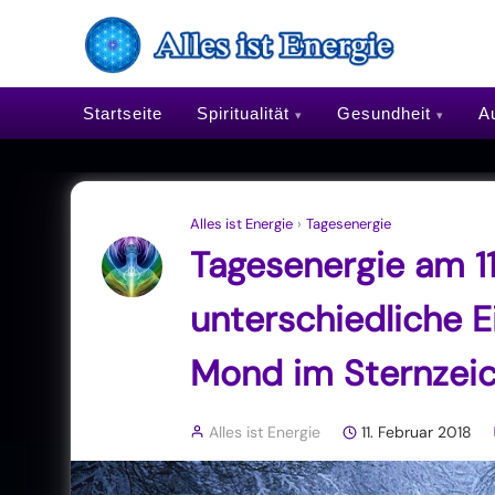
Startseite
Spiritualität
Gesundheit
Au
Alles ist Energie
›
Tagesenergie
Tagesenergie am 11
unterschiedliche E
Mond im Sternzeic
Alles ist Energie
11. Februar 2018