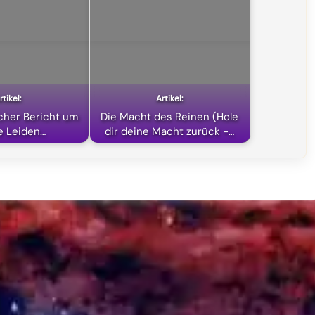
icher Bericht um
Die Macht des Reinen (Hole
e Leiden…
dir deine Macht zurück -…