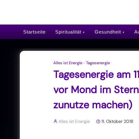
Startseite
Spiritualität
Gesundheit
Au
Alles ist Energie
›
Tagesenergie
Tagesenergie am 1
vor Mond im Stern
zunutze machen)
Alles ist Energie
11. Oktober 2018