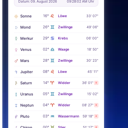
Datum: 09. August 2026
09:28:03 AM Uhr
♌
16°
Sonne
Löwe
33' 07"
♊
26°
Mond
Zwillinge
49' 06"
♋
29°
Merkur
Krebs
06' 00"
♎
02°
Venus
Waage
18' 50"
♊
28°
Mars
Zwillinge
30' 23"
♌
08°
Jupiter
Löwe
45' 11"
♈
14°
Saturn
Widder
36' 01"
R
♊
05°
Uranus
Zwillinge
15' 02"
♈
04°
Neptun
Widder
08' 27"
R
♒
03°
Pluto
Wassermann
59' 18"
R
♉
00°
Chiron
Stier
51' 17"
R