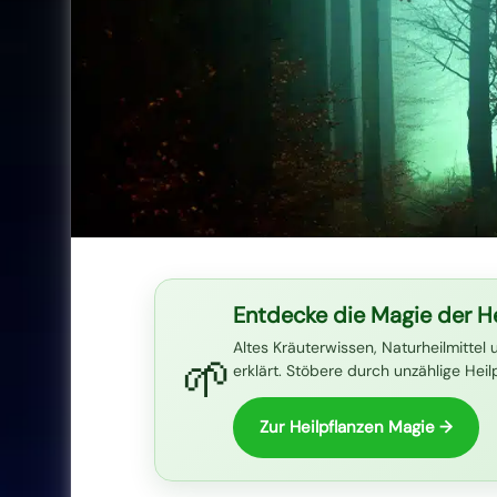
Entdecke die Magie der He
Altes Kräuterwissen, Naturheilmittel 
🌱
erklärt. Stöbere durch unzählige Hei
Zur Heilpflanzen Magie →