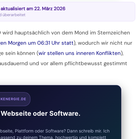
t aktualisiert am 22. März 2026
nd überarbeitet
19 wird hauptsächlich von dem Mond im Sternzeichen
en Morgen um 06:31 Uhr statt
), wodurch wir nicht nur
ge sein können (
wir stellen uns inneren Konflikten
),
, ausdauernd und vor allem pflichtbewusst gestimmt
CKENERGIE.DE
e Webseite oder Software.
seite, Plattform oder Software? Dann schreib mir. Ich
d passend zu deinem Thema, hochwertig und komplett