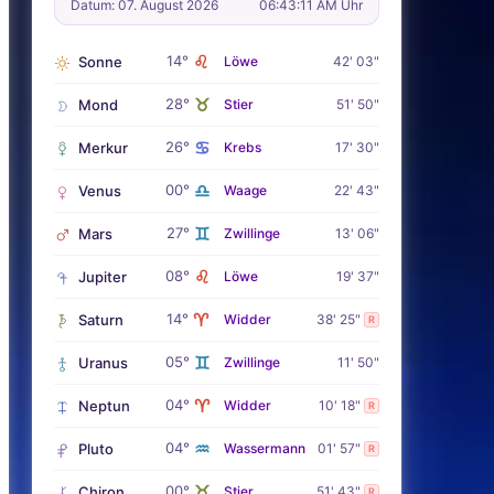
Datum: 07. August 2026
06:43:12 AM Uhr
♌
14°
Sonne
Löwe
42' 03"
♉
28°
Mond
Stier
51' 50"
♋
26°
Merkur
Krebs
17' 30"
♎
00°
Venus
Waage
22' 43"
♊
27°
Mars
Zwillinge
13' 06"
♌
08°
Jupiter
Löwe
19' 37"
♈
14°
Saturn
Widder
38' 25"
R
♊
05°
Uranus
Zwillinge
11' 50"
♈
04°
Neptun
Widder
10' 18"
R
♒
04°
Pluto
Wassermann
01' 57"
R
♉
00°
Chiron
Stier
51' 43"
R