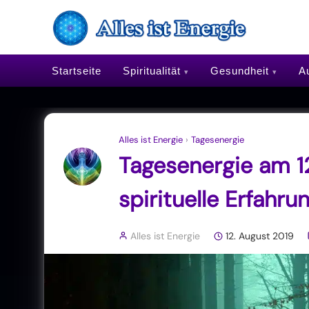
Startseite
Spiritualität
Gesundheit
Au
Alles ist Energie
›
Tagesenergie
Tagesenergie am 12
spirituelle Erfah
Alles ist Energie
12. August 2019