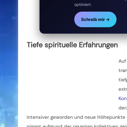
optimiert.
Schreib mir →
Tiefe spirituelle Erfahrungen
Auf
tra
tie
ext
Kon
der
intensiver geworden und neue Höhepunkte k
nimmt aufgrund der rasanten kollektiven ge