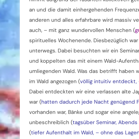
an und die damit einhergehenden Frequenze
anderen und alles erfahrbare wird massiv v
auch, – mit ganz wundervollen Menschen (
g
spirituelles Wochenende. Diesbezüglich war
unterwegs. Dabei besuchten wir ein Seminar
und koppelten das mit einem Wald-Aufenthal
umliegenden Wald. Was das betrifft haben wi
im Wald angezogen (
völlig intuitiv entdeck
Dabei entdeckten wir eine verlassen alte Jag
war (
hatten dadurch jede Nacht genügend F
vorhanden war, Bänke und sogar eine angele
unbeschreiblich (
tagsüber Seminar, Abends
(
tiefer Aufenthalt im Wald, – ohne das Lage