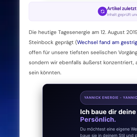
Artikel zuletz
Inhalt geprüft u
Die heutige Tagesenergie am 12. August 20
Steinbock geprägt (
Wechsel fand am gestrig
offen für unsere tiefsten seelischen Vorgän
sondern wir ebenfalls äußerst konzentriert
sein könnten.
YANNICK ENERGIE - YANNI
Ich baue dir dein
Persönlich.
Du möchtest eine eigene Web
baue sie in deinem Stil un