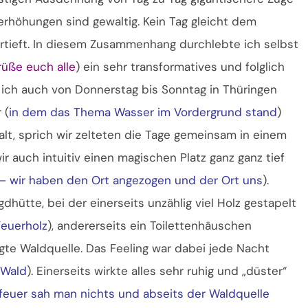
rhöhungen sind gewaltig. Kein Tag gleicht dem
ertieft. In diesem Zusammenhang durchlebte ich selbst
rüße euch alle
) ein sehr transformatives und folglich
 ich auch von Donnerstag bis Sonntag in Thüringen
 (
in dem das Thema Wasser im Vordergrund stand
)
t, sprich wir zelteten die Tage gemeinsam in einem
r auch intuitiv einen magischen Platz ganz ganz tief
t, – wir haben den Ort angezogen und der Ort uns
).
dhütte, bei der einerseits unzählig viel Holz gestapelt
euerholz
), andererseits ein Toilettenhäuschen
gte Waldquelle. Das Feeling war dabei jede Nacht
 Wald
). Einerseits wirkte alles sehr ruhig und „düster“
rfeuer sah man nichts und abseits der Waldquelle